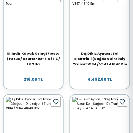
Silindir Kapak Oringi Fıesta
Dış Dikiz Aynası : Sol
/ Focus / Courıer 02- 1.4 / 1.5 /
Elektrikli (Sağdan Direksiy
1.6 Tdcı
Transit V184 / V347 41640 Bm
216,00 TL
4.492,80 TL