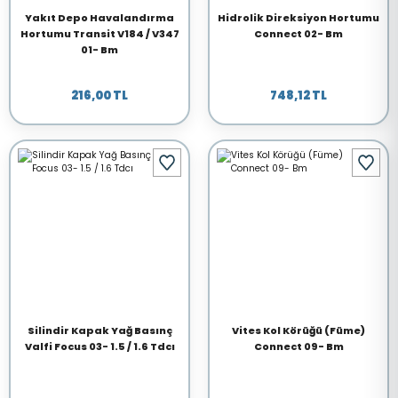
Yakıt Depo Havalandırma
Hidrolik Direksiyon Hortumu
Hortumu Transit V184 / V347
Connect 02- Bm
01- Bm
216,00 TL
748,12 TL
Silindir Kapak Yağ Basınç
Vites Kol Körüğü (Füme)
Valfi Focus 03- 1.5 / 1.6 Tdcı
Connect 09- Bm