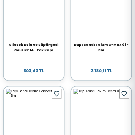
Silecek Kolu Ve Süpürgesi
Kapı Bandı Takım C-Max 03-
Courıer 14- Tek Kapı
Bm
503,43 TL
2.180,11 TL