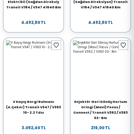
Elektrikli (Sağdan Direksiy
(Sağdan Direksiyon) Transit
Transit V184 / V347 41640 Bm
V184 / V347 41640 Bm
4.492,80 TL
4.492,80 TL
V Kayış Gergi Rulmanı
Enjektör Geri Dönüş Hortum
(A.Çeker) Transit V347 / V363
Oringi (Mavi) Focus /
10- 2.2 Tdcı
Connect / Transit V362 / V363
02- Bm
3.092,40 TL
216,00 TL