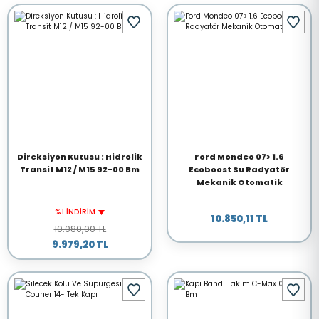
Direksiyon Kutusu : Hidrolik
Ford Mondeo 07> 1.6
Transit M12 / M15 92-00 Bm
Ecoboost Su Radyatör
Mekanik Otomatik
%1 İNDİRİM
10.850,11 TL
10.080,00 TL
9.979,20 TL