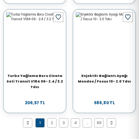
Turbo Yağlama Boru Civata
Enjektör Bağlantı Ayağı
Seti Transit V184 06- 2.4 / 3.2
Mondeo / Focus 10- 2.0 Tdcı
Tdcı
206,57 TL
586,80 TL
1
2
3
4
..
89