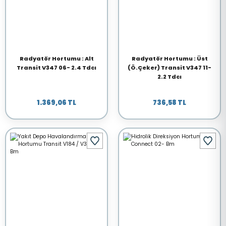
Radyatör Hortumu : Alt
Radyatör Hortumu : Üst
Transit V347 06- 2.4 Tdcı
(Ö.Çeker) Transit V347 11-
2.2 Tdcı
1.369,06 TL
736,58 TL