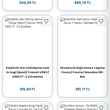
304,89 TL
888,78 TL
Enjektör Geri Dönüş Hortum
Eksantrik Dişli Vanus Tapası
Oringi (Mavi) Transit V362 /
Focus / Fıesta / Mondeo 98-
V363 17- 2.0 Ecoblue
Bm
216,00 TL
251,71 TL