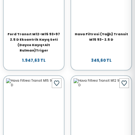
Ford Transıt M12-M15 93>97
Hava Filtresi (Yağlı) Transit
2.5 D Eksantrik Kayış Seti
M15 93- 2.5 D
(Dayco Kayış+Alt
Rulman)Triger
1.947,63 TL
345,60 TL