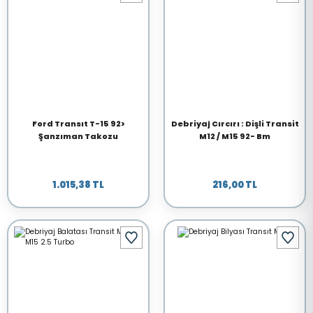
Ford Transıt T-15 92>
Debriyaj Cırcırı : Dişli Transit
Şanzıman Takozu
M12 / M15 92- Bm
1.015,38 TL
216,00 TL