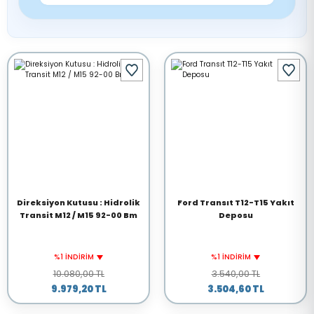
Direksiyon Kutusu : Hidrolik
Ford Transıt T12-T15 Yakıt
Transit M12 / M15 92-00 Bm
Deposu
%1 İNDİRİM
%1 İNDİRİM
10.080,00 TL
3.540,00 TL
9.979,20 TL
3.504,60 TL