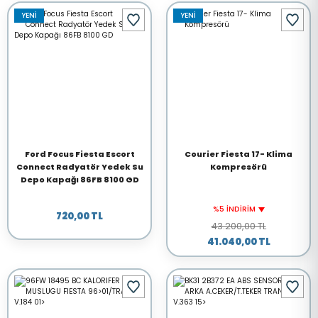
YENİ
YENİ
Ford Focus Fiesta Escort
Courier Fiesta 17- Klima
Connect Radyatör Yedek Su
Kompresörü
Depo Kapağı 86FB 8100 GD
%5 İNDİRİM
720,00 TL
43.200,00 TL
41.040,00 TL