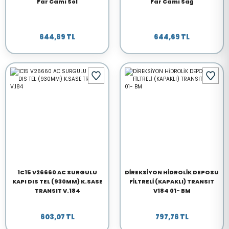
Far Camı Sol
Far Camı Sağ
644,69 TL
644,69 TL
1C15 V26660 AC SURGULU
DİREKSİYON HİDROLİK DEPOSU
KAPI DIS TEL (930MM) K.SASE
FİLTRELİ (KAPAKLI) TRANSIT
TRANSIT V.184
V184 01- BM
603,07 TL
797,76 TL