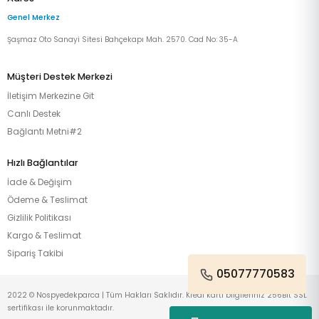
Genel Merkez
Şaşmaz Oto Sanayi Sitesi Bahçekapı Mah. 2570. Cad No: 35-A
Müşteri Destek Merkezi
İletişim Merkezine Git
Canlı Destek
Bağlantı Metni#2
Hızlı Bağlantılar
İade & Değişim
Ödeme & Teslimat
Gizlilik Politikası
Kargo & Teslimat
Sipariş Takibi
05077770583
2022 © Nospyedekparca | Tüm Hakları Saklıdır. Kredi kartı bilgileriniz 256Bit SSL
sertifikası ile korunmaktadır.