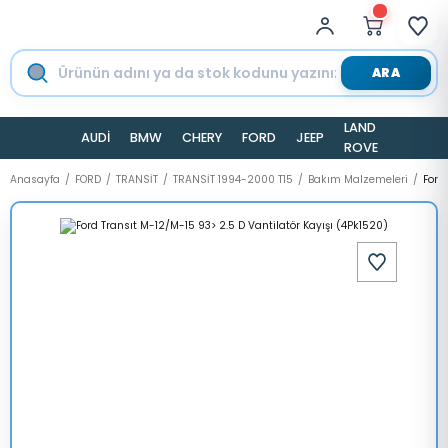
ARA
LAND
AUDİ
BMW
CHERY
FORD
JEEP
TESLA
ROVER
Anasayfa
FORD
TRANSİT
TRANSİT 1994-2000 T15
Bakım Malzemeleri
Ford