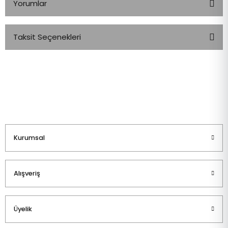
Yorumlar
Taksit Seçenekleri
Bu ürüne ilk yorumu siz yapın!
Yorum Yaz
Kurumsal
Alışveriş
Üyelik