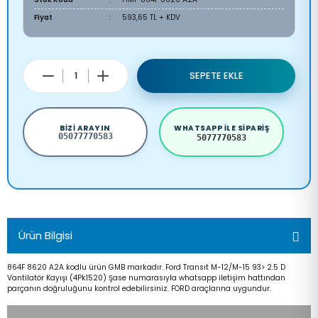
Fiyat
593,65 TL + KDV
SEPETE EKLE
BIZI ARAYIN
WHATSAPP ILE SIPARIŞ
05077770583
5077770583
Ürün Bilgisi
864F 8620 A2A kodlu ürün GMB markadır. Ford Transıt M-12/M-15 93> 2.5 D
Vantilatör Kayışı (4Pk1520) Şase numarasıyla whatsapp iletişim hattından
parçanın doğruluğunu kontrol edebilirsiniz. FORD araçlarına uygundur.