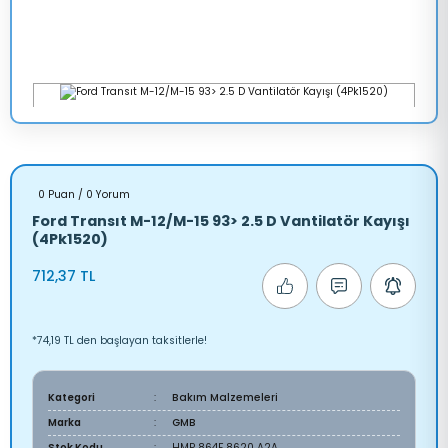
0 Puan / 0 Yorum
Ford Transıt M-12/M-15 93> 2.5 D Vantilatör Kayışı
(4Pk1520)
712,37 TL
*74,19 TL den başlayan taksitlerle!
Kategori
Bakım Malzemeleri
Marka
GMB
Stok Kodu
HMP 864F 8620 A2A