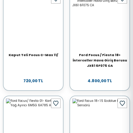
Kaput Teli Focus C-Max 11/
Ford Focus / Fiesta 18>
İntercoller Hava Giriş Borusu
JX61 6F075 CA
720,00 TL
4.800,00 TL