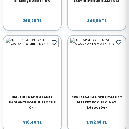
C-MAX / KUGA 11- BM
LASTIGI FOCUS C.MAX 04>
266,76 TL
345,60 TL
3M51 8186 AE ON PANEL
BV61 7A543 AA DEBRIYAJ UST
BAGLANTI SOMUNU FOCUS
MERKEZ FOCUS C.MAX
04>
1.6TDCI 04>
518,40 TL
1.152,58 TL