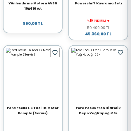
Yönlendirme Motoru AV6N
Powershift Kavrama Seti
19E616 AA
%10 İNDİRİM
960,00 TL
50.400,00 TL
45.360,00 TL
Ford Focus 1.6 Tdci 11> Motor
Ford Focus Fren Hidrolik
Komple (Servis)
Depo Yağ Kapağı 05>