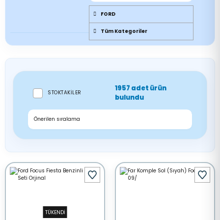
FORD
Tüm Kategoriler
1957 adet ürün
STOKTAKILER
bulundu
TÜKENDİ