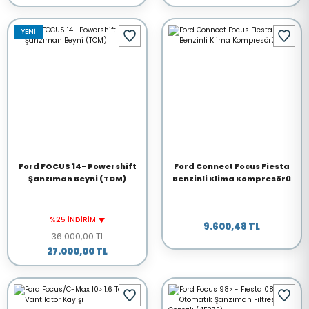
YENİ
Ford FOCUS 14- Powershift
Ford Connect Focus Fiesta
Şanzıman Beyni (TCM)
Benzinli Klima Kompresörü
%25 İNDİRİM
9.600,48 TL
36.000,00 TL
27.000,00 TL