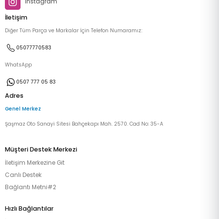
Instagram
İletişim
Diğer Tüm Parça ve Markalar İçin Telefon Numaramız:
05077770583
WhatsApp
0507 777 05 83
Adres
Genel Merkez
Şaşmaz Oto Sanayi Sitesi Bahçekapı Mah. 2570. Cad No: 35-A
Müşteri Destek Merkezi
İletişim Merkezine Git
Canlı Destek
Bağlantı Metni#2
Hızlı Bağlantılar