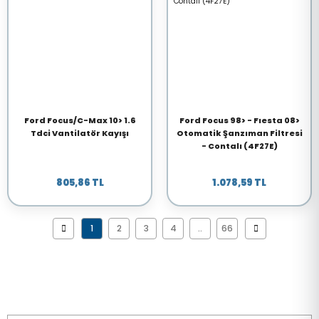
Ford Focus/C-Max 10> 1.6
Ford Focus 98> - Fıesta 08>
Tdci Vantilatör Kayışı
Otomatik Şanzıman Filtresi
- Contalı (4F27E)
805,86 TL
1.078,59 TL
1
2
3
4
..
66