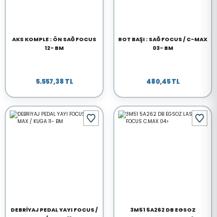
AKS KOMPLE : ÖN SAĞ FOCUS
ROT BAŞI : SAĞ FOCUS / C-MAX
12- BM
03- BM
5.557,38 TL
480,45 TL
DEBRİYAJ PEDAL YAYI FOCUS /
3M51 5A262 DB EGSOZ