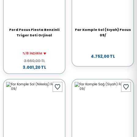
Ford Focus Fiesta Benzinli
Far Komple Sol (Sıyah) Focus
Triger Seti Orjinal
09/
%18 İNDİRİM
4.752,00 TL
3.660,00 TL
3.001,20 TL