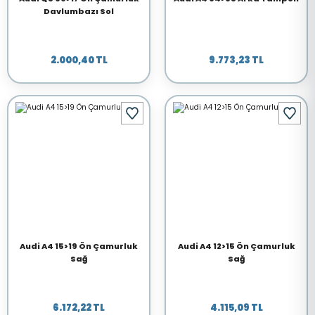
Davlumbazı Sol
2.000,40 TL
9.773,23 TL
Audi A4 15>19 Ön Çamurluk
Audi A4 12>15 Ön Çamurluk
Sağ
Sağ
6.172,22 TL
4.115,09 TL