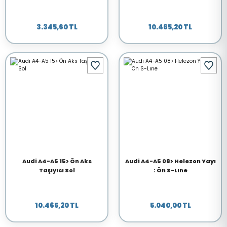
3.345,60 TL
10.465,20 TL
Audi A4-A5 15> Ön Aks
Audi A4-A5 08> Helezon Yayı
Taşıyıcı Sol
: Ön S-Lıne
10.465,20 TL
5.040,00 TL