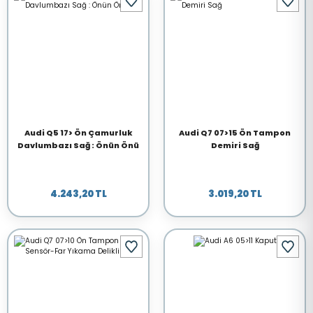
Audi Q5 17> Ön Çamurluk
Audi Q7 07>15 Ön Tampon
Davlumbazı Sağ : Önün Önü
Demiri Sağ
4.243,20 TL
3.019,20 TL