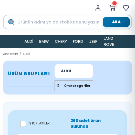
ARA
LAND
AUDİ
BMW
CHERY
FORD
JEEP
TESLA
ROVER
Anasayfa
AUDİ
AUDİ
ÜRÜN GRUPLARI
Tüm Kategoriler
260 adet ürün
STOKTAKILER
bulundu