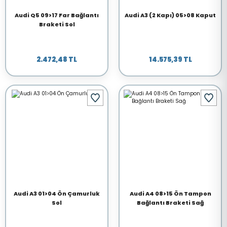
Audi Q5 09>17 Far Bağlantı
Audi A3 (2 Kapı) 05>08 Kaput
Braketi Sol
2.472,48 TL
14.575,39 TL
Audi A3 01>04 Ön Çamurluk
Audi A4 08>15 Ön Tampon
Sol
Bağlantı Braketi Sağ