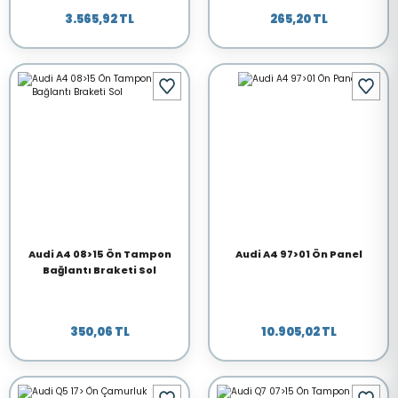
3.565,92 TL
265,20 TL
Audi A4 08>15 Ön Tampon
Audi A4 97>01 Ön Panel
Bağlantı Braketi Sol
350,06 TL
10.905,02 TL