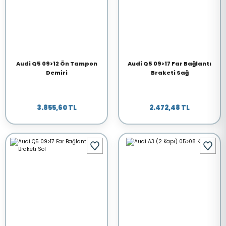
Audi Q5 09>12 Ön Tampon
Audi Q5 09>17 Far Bağlantı
Demiri
Braketi Sağ
3.855,60 TL
2.472,48 TL