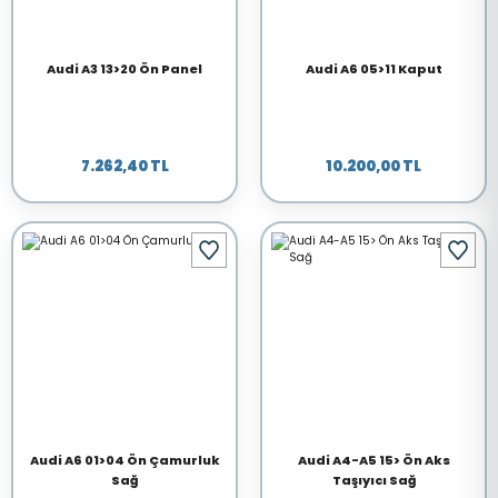
Audi A3 13>20 Ön Panel
Audi A6 05>11 Kaput
7.262,40 TL
10.200,00 TL
Audi A6 01>04 Ön Çamurluk
Audi A4-A5 15> Ön Aks
Sağ
Taşıyıcı Sağ