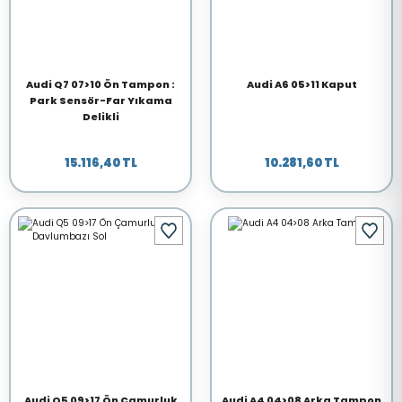
Audi Q7 07>10 Ön Tampon :
Audi A6 05>11 Kaput
Park Sensör-Far Yıkama
Delikli
15.116,40 TL
10.281,60 TL
Audi Q5 09>17 Ön Çamurluk
Audi A4 04>08 Arka Tampon