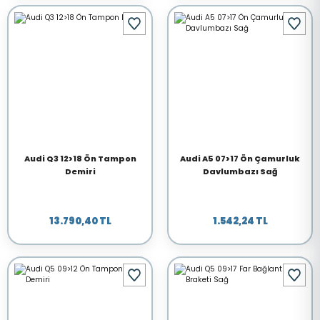
Audi Q3 12>18 Ön Tampon
Audi A5 07>17 Ön Çamurluk
Demiri
Davlumbazı Sağ
13.790,40 TL
1.542,24 TL