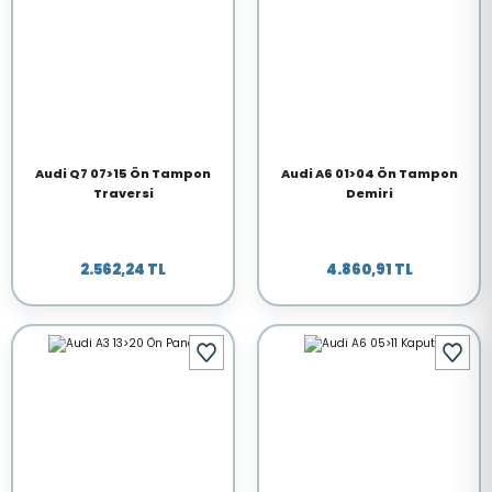
Audi Q7 07>15 Ön Tampon
Audi A6 01>04 Ön Tampon
Traversi
Demiri
2.562,24 TL
4.860,91 TL