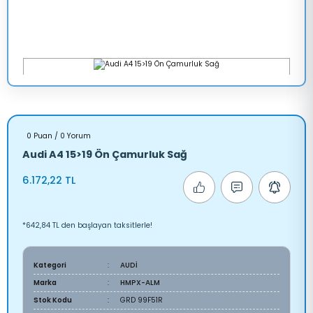
0 Puan / 0 Yorum
Audi A4 15>19 Ön Çamurluk Sağ
6.172,22 TL
*642,84 TL den başlayan taksitlerle!
Kategori
AUDİ
Marka
HMPX-ALM
Stok Kodu
GRD 99F51R