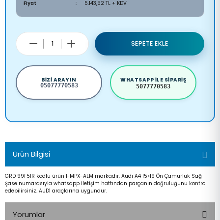
Fiyat
5.143,52 TL + KDV
SEPETE EKLE
BIZI ARAYIN
WHATSAPP ILE SIPARIŞ
05077770583
5077770583
Ürün Bilgisi
GRD 99F51R kodlu ürün HMPX-ALM markadır. Audi A4 15>19 Ön Çamurluk Sağ
Şase numarasıyla whatsapp iletişim hattından parçanın doğruluğunu kontrol
edebilirsiniz. AUDİ araçlarına uygundur.
Yorumlar