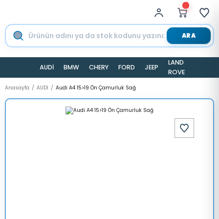
ARA
LAND
AUDİ
BMW
CHERY
FORD
JEEP
TESLA
ROVER
Anasayfa
AUDİ
Audi A4 15>19 Ön Çamurluk Sağ