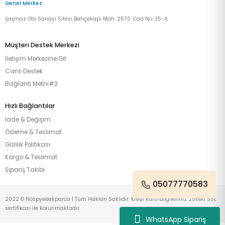
Genel Merkez
Şaşmaz Oto Sanayi Sitesi Bahçekapı Mah. 2570. Cad No: 35-A
Müşteri Destek Merkezi
İletişim Merkezine Git
Canlı Destek
Bağlantı Metni#2
Hızlı Bağlantılar
İade & Değişim
Ödeme & Teslimat
Gizlilik Politikası
Kargo & Teslimat
Sipariş Takibi
05077770583
2022 © Nospyedekparca | Tüm Hakları Saklıdır. Kredi kartı bilgileriniz 256Bit SSL
sertifikası ile korunmaktadır.
WhatsApp Sipariş