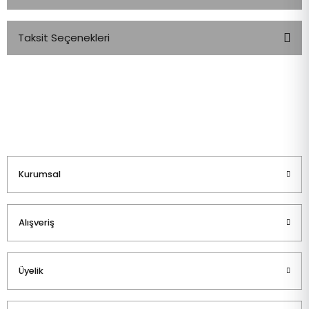
Taksit Seçenekleri
Bu ürüne ilk yorumu siz yapın!
Yorum Yaz
Kurumsal
Alışveriş
Üyelik