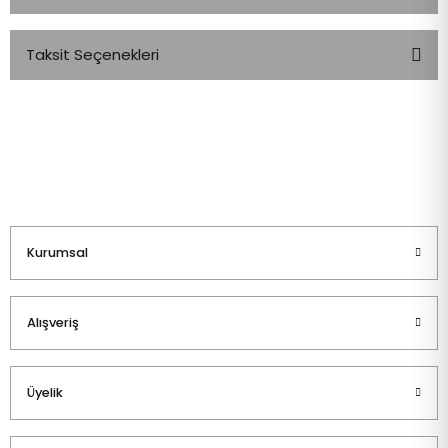
Taksit Seçenekleri
Bu ürüne ilk yorumu siz yapın!
Yorum Yaz
Kurumsal
Alışveriş
Üyelik