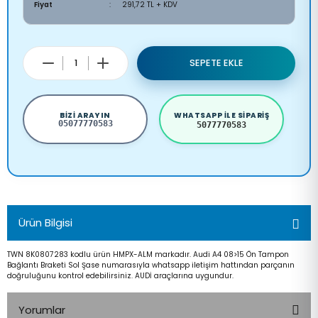
Fiyat
291,72 TL + KDV
SEPETE EKLE
BIZI ARAYIN
WHATSAPP ILE SIPARIŞ
05077770583
5077770583
Ürün Bilgisi
TWN 8K0807283 kodlu ürün HMPX-ALM markadır. Audi A4 08>15 Ön Tampon
Bağlantı Braketi Sol Şase numarasıyla whatsapp iletişim hattından parçanın
doğruluğunu kontrol edebilirsiniz. AUDİ araçlarına uygundur.
Yorumlar