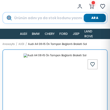
ARA
LAND
AUDİ
BMW
CHERY
FORD
JEEP
TESLA
ROVER
Anasayfa
AUDİ
Audi A4 08>15 Ön Tampon Bağlantı Braketi Sol