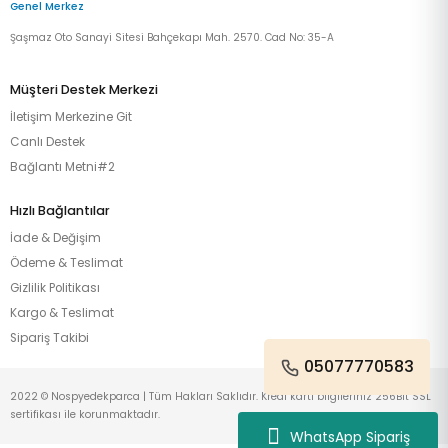
Genel Merkez
Şaşmaz Oto Sanayi Sitesi Bahçekapı Mah. 2570. Cad No: 35-A
Müşteri Destek Merkezi
İletişim Merkezine Git
Canlı Destek
Bağlantı Metni#2
Hızlı Bağlantılar
İade & Değişim
Ödeme & Teslimat
Gizlilik Politikası
Kargo & Teslimat
Sipariş Takibi
05077770583
2022 © Nospyedekparca | Tüm Hakları Saklıdır. Kredi kartı bilgileriniz 256Bit SSL
sertifikası ile korunmaktadır.
WhatsApp Sipariş