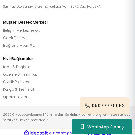
Şaşmaz Oto Sanayi Sitesi Bahçekapı Mah. 2570. Cad No: 35-A
Müşteri Destek Merkezi
İletişim Merkezine Git
Canlı Destek
Bağlantı Metni#2
Hızlı Bağlantılar
İade & Değişim
Ödeme & Teslimat
Gizlilik Politikası
Kargo & Teslimat
Sipariş Takibi
05077770583
2022 © Nospyedekparca | Tüm Hakları Saklıdır. Kredi kartı bilgileriniz 256Bit SSL
sertifikası ile korunmaktadır.
WhatsApp Sipariş
ideasoft
ile
e-