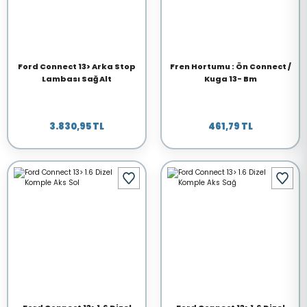
Ford Connect 13> Arka Stop
Fren Hortumu : Ön Connect /
Lambası Sağ Alt
Kuga 13- Bm
3.830,95 TL
461,79 TL