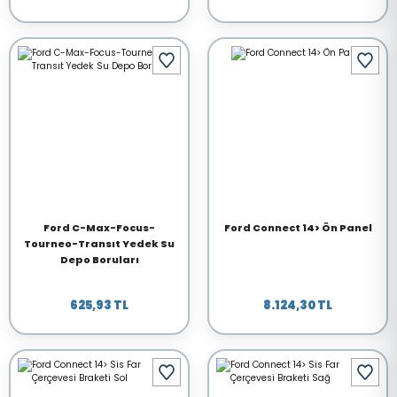
Ford C-Max-Focus-
Ford Connect 14> Ön Panel
Tourneo-Transıt Yedek Su
Depo Boruları
625,93 TL
8.124,30 TL