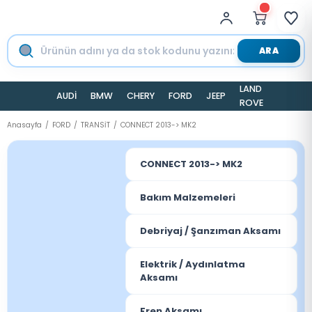
ARA
LAND
AUDİ
BMW
CHERY
FORD
JEEP
TESLA
ROVER
Anasayfa
FORD
TRANSİT
CONNECT 2013-> MK2
CONNECT 2013-> MK2
Bakım Malzemeleri
Debriyaj / Şanzıman Aksamı
Elektrik / Aydınlatma
Aksamı
Fren Aksamı