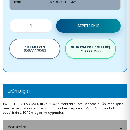
Fiyat
6.770,25 TL + KDV
SEPETE EKLE
BIZI ARAYIN
WHATSAPP ILE SIPARIŞ
05077770583
5077770583
Ürün Bilgisi
TWN DT11 8B041 AD kodlu ürün TAIWAN markadır. Ford Connect 14> Ön Panel Şase
numarasıyla whatsapp iletişim hattından parçanın doğruluğunu kontrol
edebilirsiniz. FORD araçlarına uygundur.
Yorumlar