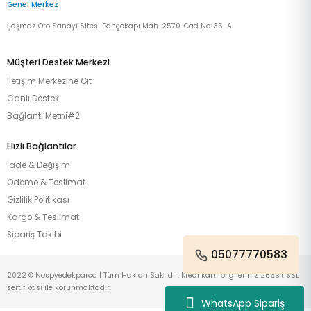
Genel Merkez
Şaşmaz Oto Sanayi Sitesi Bahçekapı Mah. 2570. Cad No: 35-A
Müşteri Destek Merkezi
İletişim Merkezine Git
Canlı Destek
Bağlantı Metni#2
Hızlı Bağlantılar
İade & Değişim
Ödeme & Teslimat
Gizlilik Politikası
Kargo & Teslimat
Sipariş Takibi
05077770583
2022 © Nospyedekparca | Tüm Hakları Saklıdır. Kredi kartı bilgileriniz 256Bit SSL
sertifikası ile korunmaktadır.
WhatsApp Sipariş