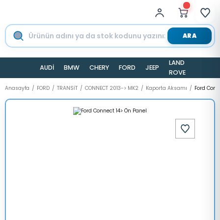
ARA
LAND
AUDİ
BMW
CHERY
FORD
JEEP
TESLA
ROVER
Anasayfa
FORD
TRANSİT
CONNECT 2013-> MK2
Kaporta Aksamı
Ford Conn