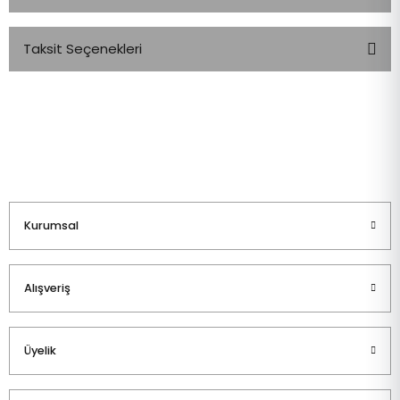
Taksit Seçenekleri
Bu ürüne ilk yorumu siz yapın!
Yorum Yaz
Kurumsal
Alışveriş
Üyelik