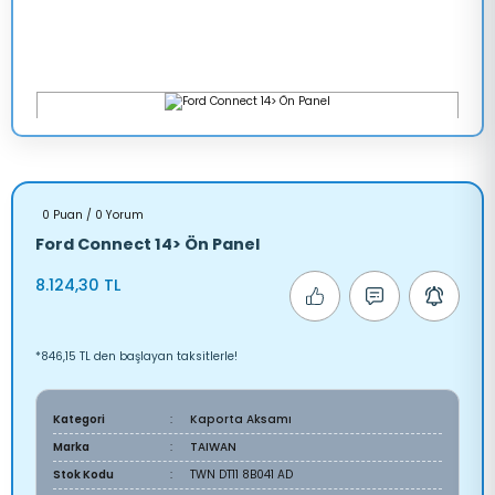
0 Puan / 0 Yorum
Ford Connect 14> Ön Panel
8.124,30 TL
*846,15 TL den başlayan taksitlerle!
Kategori
Kaporta Aksamı
Marka
TAIWAN
Stok Kodu
TWN DT11 8B041 AD