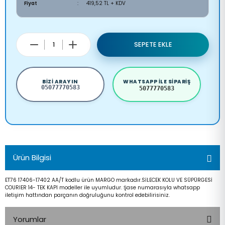
Fiyat
419,52 TL + KDV
SEPETE EKLE
BIZI ARAYIN
WHATSAPP ILE SIPARIŞ
05077770583
5077770583
Ürün Bilgisi
ET76 17406-17402 AA/T kodlu ürün MARGO markadır.SİLECEK KOLU VE SÜPÜRGESİ
COURIER 14- TEK KAPI modeller ile uyumludur. Şase numarasıyla whatsapp
iletişim hattından parçanın doğruluğunu kontrol edebilirisiniz.
Yorumlar