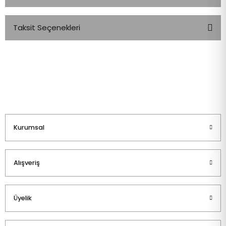
Taksit Seçenekleri
Bu ürüne ilk yorumu siz yapın!
Yorum Yaz
Kurumsal
Alışveriş
Üyelik