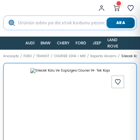
ARA
LAND
AUDİ
BMW
CHERY
FORD
JEEP
TESLA
ROVER
Anasayfa
FORD
TRANSİT
COURİER 2014-> MK1
Kaporta Aksamı
Silecek Kol