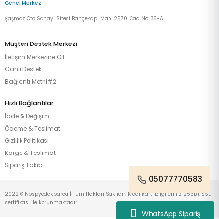
Genel Merkez
Şaşmaz Oto Sanayi Sitesi Bahçekapı Mah. 2570. Cad No: 35-A
Müşteri Destek Merkezi
İletişim Merkezine Git
Canlı Destek
Bağlantı Metni#2
Hızlı Bağlantılar
İade & Değişim
Ödeme & Teslimat
Gizlilik Politikası
Kargo & Teslimat
Sipariş Takibi
05077770583
2022 © Nospyedekparca | Tüm Hakları Saklıdır. Kredi kartı bilgileriniz 256Bit SSL
sertifikası ile korunmaktadır.
WhatsApp Sipariş