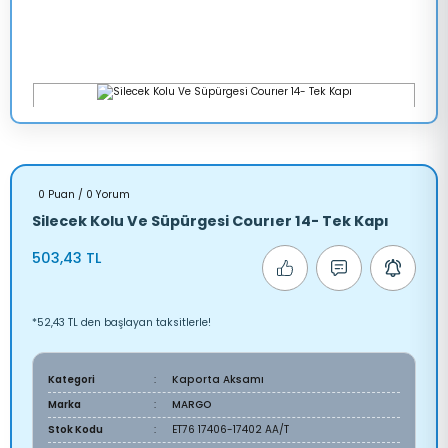
0 Puan / 0 Yorum
Silecek Kolu Ve Süpürgesi Courıer 14- Tek Kapı
503,43 TL
*52,43 TL den başlayan taksitlerle!
Kategori
Kaporta Aksamı
Marka
MARGO
Stok Kodu
ET76 17406-17402 AA/T