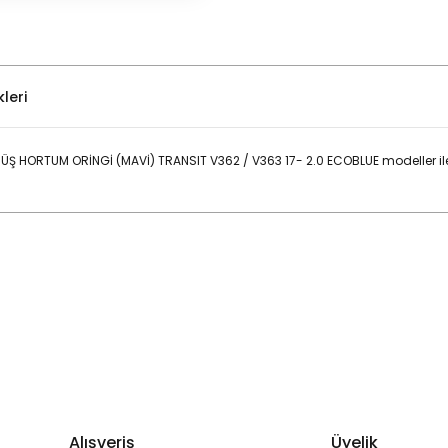
leri
 HORTUM ORİNGİ (MAVİ) TRANSIT V362 / V363 17- 2.0 ECOBLUE modeller il
Bu ürüne ilk yorumu siz yapın!
Yorum Yaz
Alışveriş
Üyelik