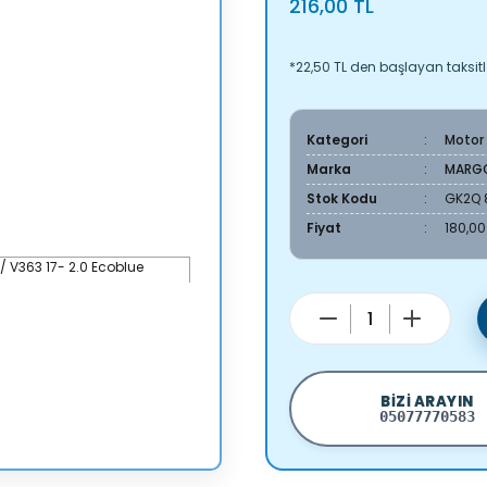
216,00 TL
*22,50 TL den başlayan taksitle
Kategori
Motor
Marka
MARG
Stok Kodu
GK2Q 
Fiyat
180,00
BIZI ARAYIN
05077770583