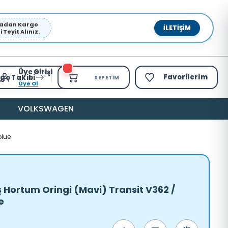
pmadan Kargo
İLETIŞIM
Teyit Alınız.
Üye Girişi
Favorilerim
go Takibi
SEPETIM
Üye Ol
VOLKSWAGEN
blue
 Hortum Oringi (Mavi) Transit V362 /
e