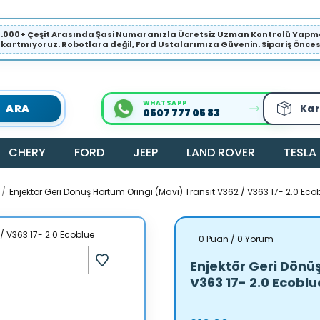
1.000+ Çeşit Arasında Şasi Numaranızla Ücretsiz Uzman Kontrolü Ya
ıkartmıyoruz. Robotlara değil, Ford Ustalarımıza Güvenin. Sipariş Öncesi 
WHATSAPP
ARA
Kar
0507 777 05 83
CHERY
FORD
JEEP
LAND ROVER
TESLA
Enjektör Geri Dönüş Hortum Oringi (Mavi) Transit V362 / V363 17- 2.0 Eco
0 Puan / 0 Yorum
Enjektör Geri Dönüş
V363 17- 2.0 Ecoblu