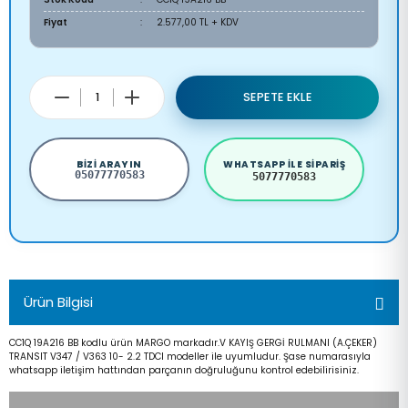
Fiyat
2.577,00 TL + KDV
SEPETE EKLE
BIZI ARAYIN
WHATSAPP ILE SIPARIŞ
05077770583
5077770583
Ürün Bilgisi
CC1Q 19A216 BB kodlu ürün MARGO markadır.V KAYIŞ GERGİ RULMANI (A.ÇEKER)
TRANSIT V347 / V363 10- 2.2 TDCI modeller ile uyumludur. Şase numarasıyla
whatsapp iletişim hattından parçanın doğruluğunu kontrol edebilirisiniz.