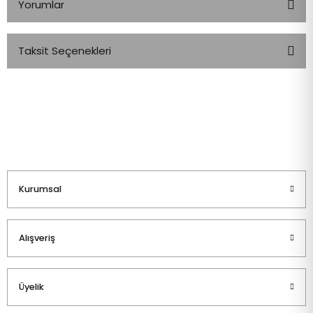
Yorumlar
Taksit Seçenekleri
Bu ürüne ilk yorumu siz yapın!
Yorum Yaz
Kurumsal
Alışveriş
Üyelik