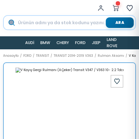
ARA
LAND
AUDİ
BMW
CHERY
FORD
JEEP
TESLA
ROVER
Anasayfa
FORD
TRANSİT
TRANSİT 2014-2019 V363
Rulman Aksamı
V Kayı