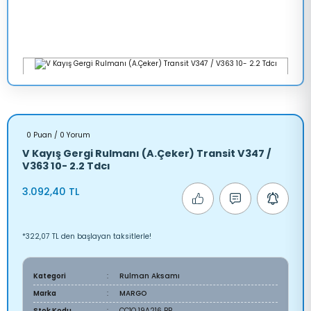
0 Puan / 0 Yorum
V Kayış Gergi Rulmanı (A.Çeker) Transit V347 /
V363 10- 2.2 Tdcı
3.092,40 TL
*322,07 TL den başlayan taksitlerle!
Kategori
Rulman Aksamı
Marka
MARGO
Stok Kodu
CC1Q 19A216 BB