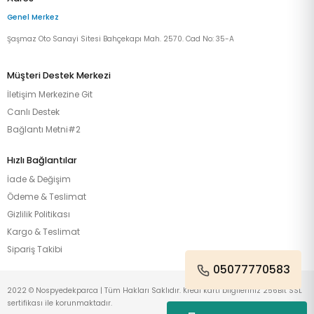
Genel Merkez
Şaşmaz Oto Sanayi Sitesi Bahçekapı Mah. 2570. Cad No: 35-A
Müşteri Destek Merkezi
İletişim Merkezine Git
Canlı Destek
Bağlantı Metni#2
Hızlı Bağlantılar
İade & Değişim
Ödeme & Teslimat
Gizlilik Politikası
Kargo & Teslimat
Sipariş Takibi
05077770583
2022 © Nospyedekparca | Tüm Hakları Saklıdır. Kredi kartı bilgileriniz 256Bit SSL
sertifikası ile korunmaktadır.