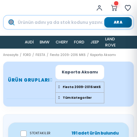
ARA
LAND
AUDİ
BMW
CHERY
FORD
JEEP
TESLA
ROVER
Anasayfa
FORD
FİESTA
Fiesta 2009-2016 MK6
Kaporta Aksamı
Kaporta Aksamı
ÜRÜN GRUPLARI
Fiesta 2009-2016 MK6
Tüm Kategoriler
191 adet ürün bulundu
STOKTAKILER