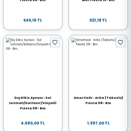
Fıesta 08- Bm
Mat Fıesta 13- Bm
545,16 TL
521,18 TL
Dış Dikiz Aynası : Sol
Amortisör : Arka (Takozlu)
Isıtmalı/Katlanır/Sinyalli
Fıesta 08- Bm
Fıesta 08- Bm
4.680,00 TL
1.987,00 TL