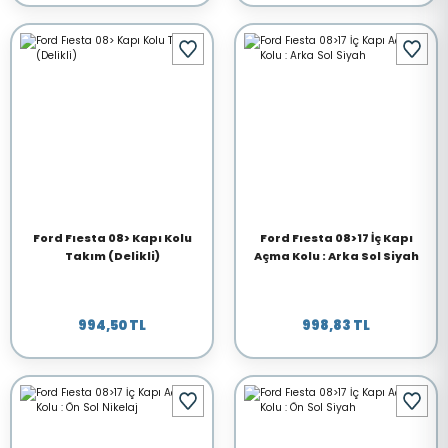
Ford Fıesta 08> Kapı Kolu
Ford Fıesta 08>17 İç Kapı
Takım (Delikli)
Açma Kolu : Arka Sol Siyah
994,50 TL
998,83 TL