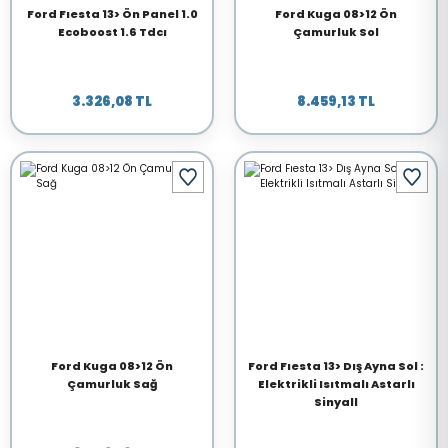
Ford Fıesta 13> Ön Panel 1.0
Ford Kuga 08>12 Ön
Ecoboost 1.6 Tdcı
Çamurluk Sol
3.326,08 TL
8.459,13 TL
Ford Kuga 08>12 Ön
Ford Fıesta 13> Dış Ayna Sol :
Çamurluk Sağ
Elektrikli Isıtmalı Astarlı
Sinyall