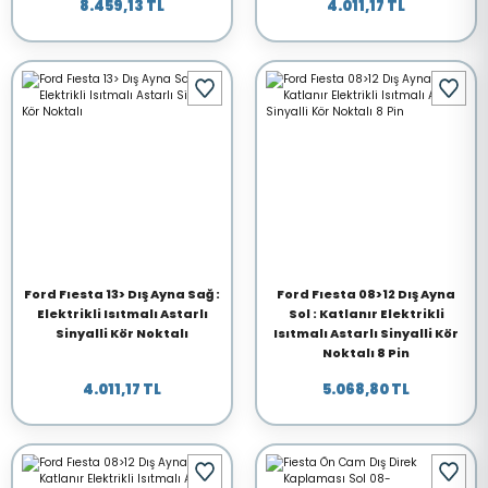
8.459,13 TL
4.011,17 TL
Ford Fıesta 13> Dış Ayna Sağ :
Ford Fıesta 08>12 Dış Ayna
Elektrikli Isıtmalı Astarlı
Sol : Katlanır Elektrikli
Sinyalli Kör Noktalı
Isıtmalı Astarlı Sinyalli Kör
Noktalı 8 Pin
4.011,17 TL
5.068,80 TL