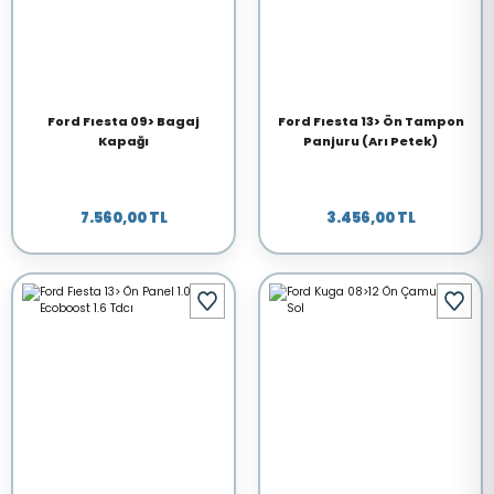
Ford Fıesta 09> Bagaj
Ford Fıesta 13> Ön Tampon
Kapağı
Panjuru (Arı Petek)
7.560,00 TL
3.456,00 TL