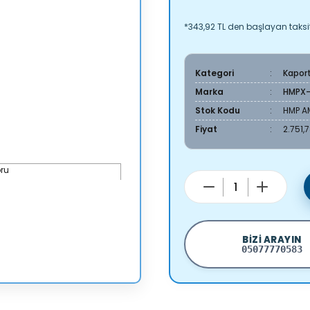
*343,92 TL den başlayan taksit
Kategori
Kapor
Marka
HMPX
Stok Kodu
HMP A
Fiyat
2.751,
BIZI ARAYIN
05077770583