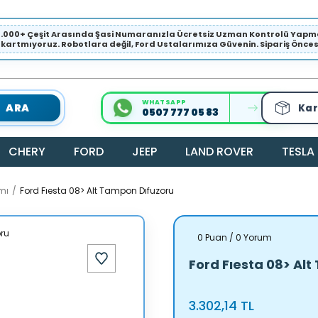
1.000+ Çeşit Arasında Şasi Numaranızla Ücretsiz Uzman Kontrolü Ya
ıkartmıyoruz. Robotlara değil, Ford Ustalarımıza Güvenin. Sipariş Öncesi 
WHATSAPP
ARA
Kar
0507 777 05 83
CHERY
FORD
JEEP
LAND ROVER
TESLA
mı
Ford Fıesta 08> Alt Tampon Dıfuzoru
0 Puan / 0 Yorum
Ford Fıesta 08> Al
3.302,14 TL