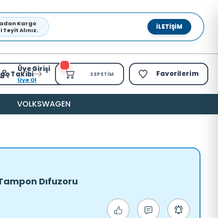
pmadan Kargo
İLETIŞIM
Teyit Alınız.
Üye Girişi
Favorilerim
go Takibi
SEPETIM
Üye Ol
VOLKSWAGEN
t Tampon Dıfuzoru