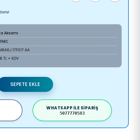
lerle!
ta Aksamı
-FMC
M8A6J 17F017 AA
78 TL + KDV
SEPETE EKLE
WHATSAPP ILE SIPARIŞ
5077770583