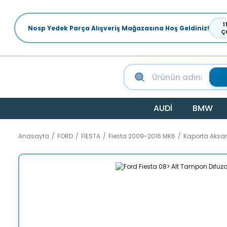
1
Nosp Yedek Parça Alışveriş Mağazasına Hoş Geldiniz!
Ç
AUDİ
BMW
Anasayfa
FORD
FİESTA
Fiesta 2009-2016 MK6
Kaporta Aksa