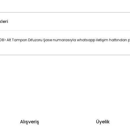
leri
08> Alt Tampon Dıfuzoru Şase numarasıyla whatsapp iletişim hattından pa
Bu ürüne ilk yorumu siz yapın!
Yorum Yaz
Alışveriş
Üyelik