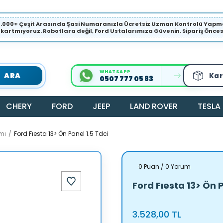
1.000+ Çeşit Arasında Şasi Numaranızla Ücretsiz Uzman Kontrolü Ya
ıkartmıyoruz. Robotlara değil, Ford Ustalarımıza Güvenin. Sipariş Öncesi 
WHATSAPP
ARA
Kar
0507 777 05 83
CHERY
FORD
JEEP
LAND ROVER
TESLA
mı
Ford Fıesta 13> Ön Panel 1.5 Tdci
0 Puan / 0 Yorum
Ford Fıesta 13> Ön P
3.528,00 TL