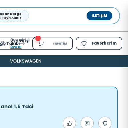
pmadan Kargo
İLETIŞIM
Teyit Alınız.
Üye Girişi
Favorilerim
go Takibi
SEPETIM
Üye Ol
VOLKSWAGEN
anel 1.5 Tdci