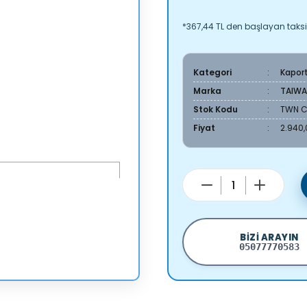
*367,44 TL den başlayan taksit
Kategori
Kapor
Marka
TAIW
Stok Kodu
TWN C
Fiyat
2.940,
BIZI ARAYIN
05077770583