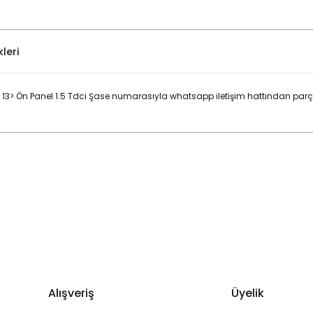
leri
13> Ön Panel 1.5 Tdci Şase numarasıyla whatsapp iletişim hattından parça
Bu ürüne ilk yorumu siz yapın!
Yorum Yaz
Alışveriş
Üyelik