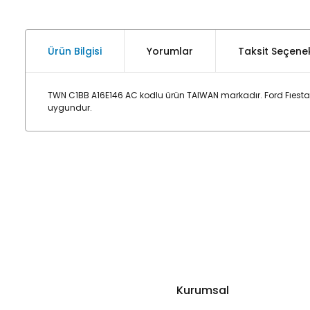
Ürün Bilgisi
Yorumlar
Taksit Seçenek
TWN C1BB A16E146 AC kodlu ürün TAIWAN markadır. Ford Fıesta 
uygundur.
Kurumsal