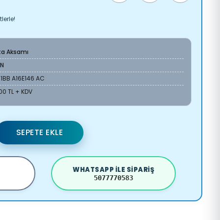
lerle!
ta Aksamı
AN
1BB A16E146 AC
00 TL + KDV
SEPETE EKLE
WHATSAPP ILE SIPARIŞ
5077770583