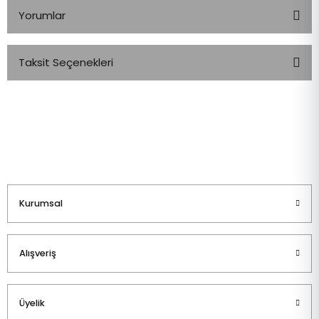
Yorumlar
Taksit Seçenekleri
Bu ürüne ilk yorumu siz yapın!
Yorum Yaz
Kurumsal
Alışveriş
Üyelik