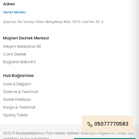
Adres
Genel Merkez
Şaşmaz Oto Sanayi Sitesi Bahçekapı Mah. 2570. Cad No: 35-A
Müşteri Destek Merkezi
İletişim Merkezine Git
Canlı Destek
Bağlantı Metni#2
Hızlı Bağlantılar
İade & Değişim
Ödeme & Teslimat
Gizlilik Politikası
Kargo & Teslimat
Sipariş Takibi
05077770583
2022 © Nospyedekparca | Tüm Hakları Saklıdır. Kredi kartı bilgileriniz 256Bit SSL
sertifikası ile korunmaktadır.