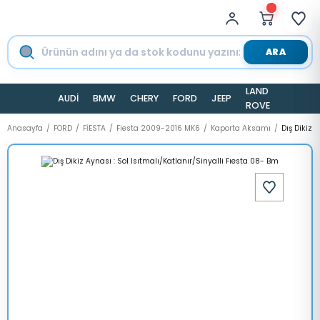
ARA
LAND
AUDİ
BMW
CHERY
FORD
JEEP
TESLA
ROVER
Anasayfa
FORD
FİESTA
Fiesta 2009-2016 MK6
Kaporta Aksamı
Dış Dikiz 