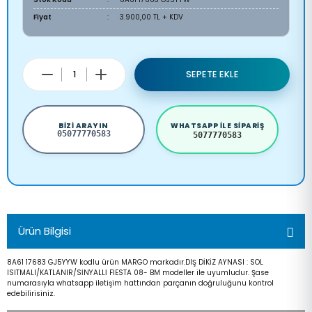
Fiyat
3.900,00 TL + KDV
SEPETE EKLE
BIZI ARAYIN
WHATSAPP ILE SIPARIŞ
05077770583
5077770583
Ürün Bilgisi
8A61 17683 GJ5YYW kodlu ürün MARGO markadır.DIŞ DİKİZ AYNASI : SOL
ISITMALI/KATLANIR/SİNYALLİ FIESTA 08- BM modeller ile uyumludur. Şase
numarasıyla whatsapp iletişim hattından parçanın doğruluğunu kontrol
edebilirisiniz.