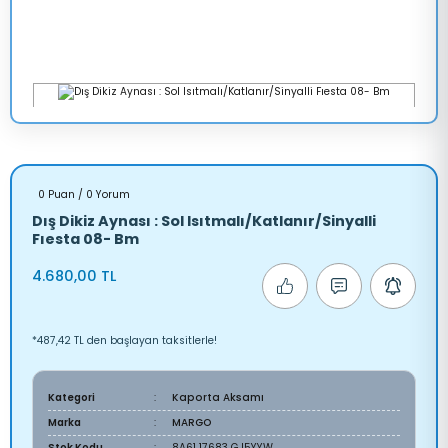
0 Puan / 0 Yorum
Dış Dikiz Aynası : Sol Isıtmalı/Katlanır/Sinyalli
Fıesta 08- Bm
4.680,00 TL
*487,42 TL den başlayan taksitlerle!
Kategori
Kaporta Aksamı
Marka
MARGO
Stok Kodu
8A61 17683 GJ5YYW