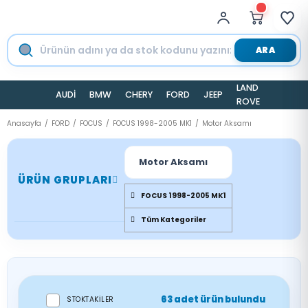
ARA
LAND
AUDİ
BMW
CHERY
FORD
JEEP
TESLA
ROVER
Anasayfa
FORD
FOCUS
FOCUS 1998-2005 MK1
Motor Aksamı
Motor Aksamı
ÜRÜN GRUPLARI
FOCUS 1998-2005 MK1
Tüm Kategoriler
63 adet ürün bulundu
STOKTAKILER