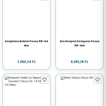
Ateşleme Bobini Focus 98-04
Direksiyon Pompası Focus
Bm
98- Bm
1.353,74 TL
5.391,19 TL