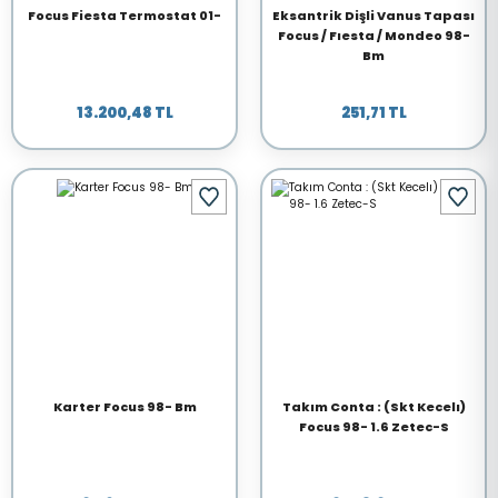
Focus Fiesta Termostat 01-
Eksantrik Dişli Vanus Tapası
Focus / Fıesta / Mondeo 98-
Bm
13.200,48 TL
251,71 TL
Karter Focus 98- Bm
Takım Conta : (Skt Kecelı)
Focus 98- 1.6 Zetec-S