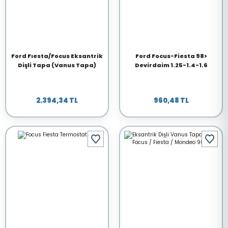
Ford Fıesta/Focus Eksantrik
Ford Focus-Fiesta 98>
Dişli Tapa (Vanus Tapa)
Devirdaim 1.25-1.4-1.6
2.394,34 TL
960,48 TL