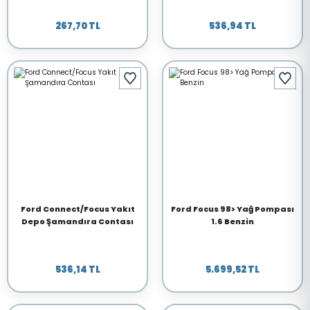
267,70 TL
536,94 TL
Ford Connect/Focus Yakıt
Ford Focus 98> Yağ Pompası
Depo Şamandıra Contası
1.6 Benzin
536,14 TL
5.699,52 TL