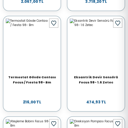
2.067,00 TL
3.718,20 TL
Termostat Gövde Contası
Eksantrik Devir Sensörü
Focus / Fıesta 98- Bm
Focus 98- 1.6 Zetec
216,00 TL
474,93 TL