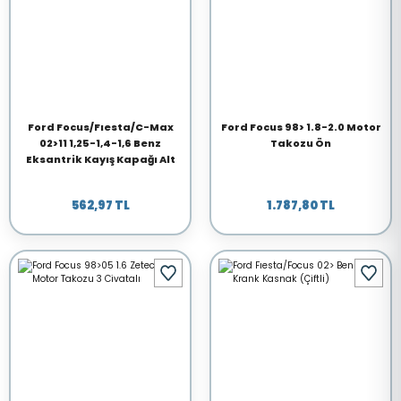
Ford Focus/Fıesta/C-Max
Ford Focus 98> 1.8-2.0 Motor
02>11 1,25-1,4-1,6 Benz
Takozu Ön
Eksantrik Kayış Kapağı Alt
562,97 TL
1.787,80 TL