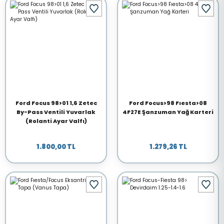
Ford Focus 98>01 1,6 Zetec
Ford Focus>98 Fıesta>08
By-Pass Ventili Yuvarlak
4F27E Şanzuman Yağ Karteri
(Rolanti Ayar Valfı)
1.800,00 TL
1.279,26 TL