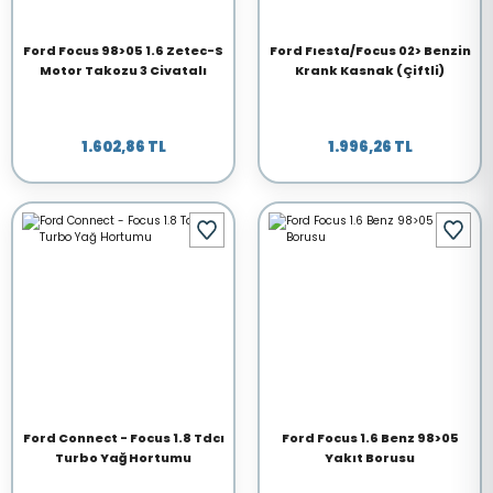
Ford Focus 98>05 1.6 Zetec-S
Ford Fıesta/Focus 02> Benzin
Motor Takozu 3 Civatalı
Krank Kasnak (Çiftli)
1.602,86 TL
1.996,26 TL
Ford Connect - Focus 1.8 Tdcı
Ford Focus 1.6 Benz 98>05
Turbo Yağ Hortumu
Yakıt Borusu