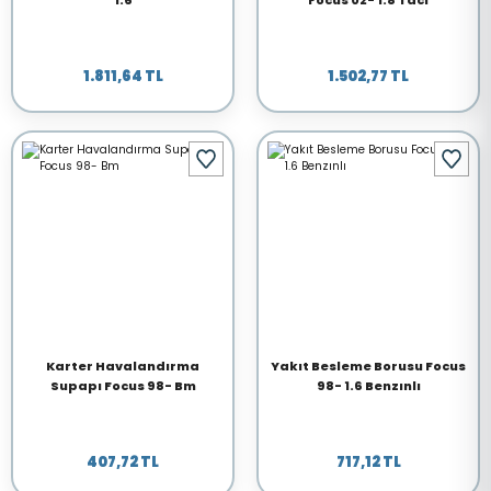
1.6
Focus 02- 1.8 Tdcı
1.811,64 TL
1.502,77 TL
Karter Havalandırma
Yakıt Besleme Borusu Focus
Supapı Focus 98- Bm
98- 1.6 Benzınlı
407,72 TL
717,12 TL