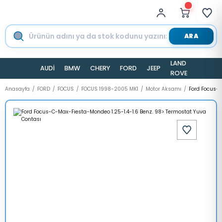
ARA
LAND
AUDİ
BMW
CHERY
FORD
JEEP
TESLA
ROVER
Anasayfa
FORD
FOCUS
FOCUS 1998-2005 MK1
Motor Aksamı
Ford Focus-C