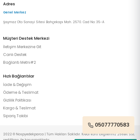
Adres
Genel Merkez
Şaşmaz Oto Sanayi Sitesi Bahçekapı Mah. 2570. Cad No: 35-A
Müşteri Destek Merkezi
İletişim Merkezine Git
Canlı Destek
Bağlantı Metni#2
Hızlı Bağlantılar
İade & Değişim
Ödeme & Teslimat
Gizlilik Politikası
Kargo & Teslimat
Sipariş Takibi
05077770583
2022 © Nospyedekparca | Tüm Hakları Saklıdır. Kredi kartı bilgileriniz 256Bit SSL
sertifikası ile korunmaktadır.