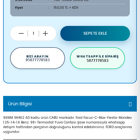
Fiyat
150,00 TL + KDV
SEPETE EKLE
BIZI ARAYIN
WHATSAPP ILE SIPARIŞ
05077770583
5077770583
Ürün Bilgisi
96MM 9K462 AD kodlu ürün CABU markadır. Ford Focus-C-Max-Fıesta-Mondeo
1.25-1.4-1.6 Benz. 98> Termostat Yuva Contası Şase numarasıyla whatsapp
iletişim hattından parçanın doğruluğunu kontrol edebilirsiniz. FORD araçlarına
uygundur.