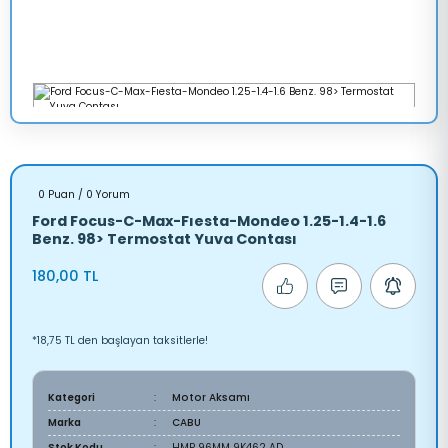
0 Puan / 0 Yorum
Ford Focus-C-Max-Fıesta-Mondeo 1.25-1.4-1.6
Benz. 98> Termostat Yuva Contası
180,00 TL
*18,75 TL den başlayan taksitlerle!
Kategori
Motor Aksamı
Marka
CABU
Stok Kodu
HMP 96MM 9K462 AD