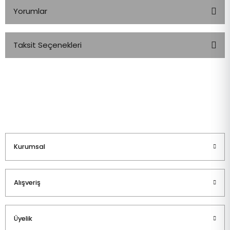
Yorumlar
Taksit Seçenekleri
Bu ürüne ilk yorumu siz yapın!
Yorum Yaz
Kurumsal
Alışveriş
Üyelik