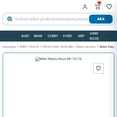
ARA
LAND
AUDİ
BMW
CHERY
FORD
JEEP
TESLA
ROVER
Anasayfa
FORD
FOCUS
FOCUS 1998-2005 MK1
Motor Aksamı
Motor Takozu 