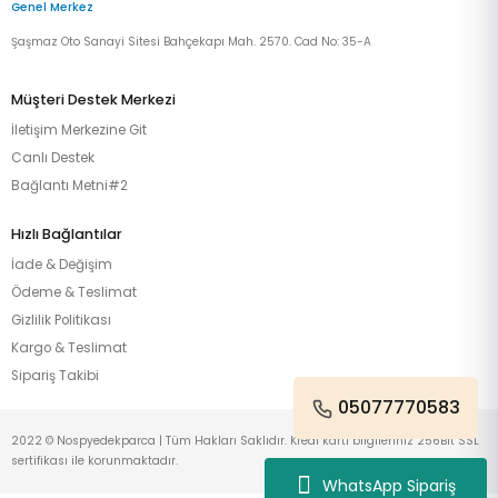
Genel Merkez
Şaşmaz Oto Sanayi Sitesi Bahçekapı Mah. 2570. Cad No: 35-A
Müşteri Destek Merkezi
İletişim Merkezine Git
Canlı Destek
Bağlantı Metni#2
Hızlı Bağlantılar
İade & Değişim
Ödeme & Teslimat
Gizlilik Politikası
Kargo & Teslimat
Sipariş Takibi
05077770583
2022 © Nospyedekparca | Tüm Hakları Saklıdır. Kredi kartı bilgileriniz 256Bit SSL
sertifikası ile korunmaktadır.
WhatsApp Sipariş