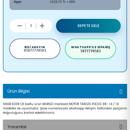
Fiyat
1.509,70 TL + KDV
SEPETE EKLE
BIZI ARAYIN
WHATSAPP ILE SIPARIŞ
05077770583
5077770583
Ürün Bilgisi
98AB 6038 CK kodlu ürün MARGO markadır.MOTOR TAKOZU FOCUS 98- 1.4 / 1.6
modeller ile uyumludur. Şase numarasıyla whatsapp iletişim hattından parçanın
doğruluğunu kontrol edebilirisiniz.
Yorumlar