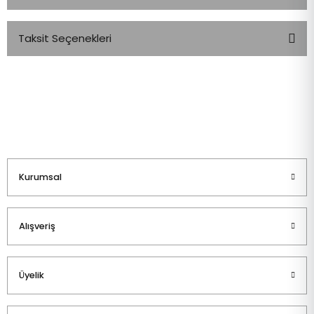
Taksit Seçenekleri
Bu ürüne ilk yorumu siz yapın!
Yorum Yaz
Kurumsal
Alışveriş
Üyelik