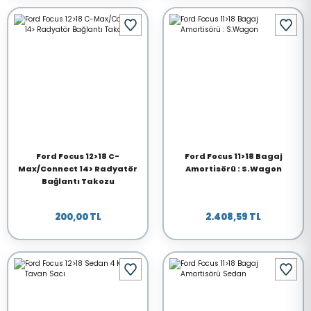
Ford Focus 12>18 C-
Ford Focus 11>18 Bagaj
Max/Connect 14> Radyatör
Amortisörü : S.Wagon
Bağlantı Takozu
200,00 TL
2.408,59 TL