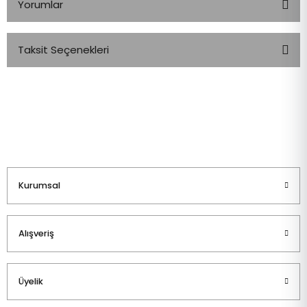
Yorumlar
Taksit Seçenekleri
Bu ürüne ilk yorumu siz yapın!
Yorum Yaz
Kurumsal
Alışveriş
Üyelik