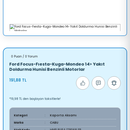
0 Puan / 0 Yorum
Ford Focus-Fıesta-Kuga-Mondeo 14> Yakıt
Doldurma Hunisi Benzinli Motorlar
191,88 TL
*19,98 TL den başlayan taksitlerle!
Kategori
Kaporta Aksamı
Marka
CABU
Stok Kodu
HMP 8U5A 17B068 EB