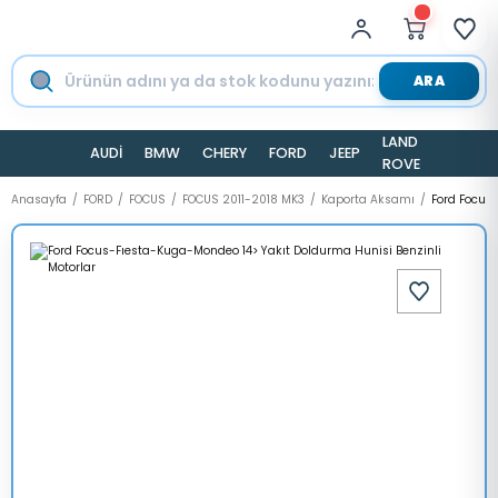
ARA
LAND
AUDİ
BMW
CHERY
FORD
JEEP
TESLA
ROVER
Anasayfa
FORD
FOCUS
FOCUS 2011-2018 MK3
Kaporta Aksamı
Ford Focus