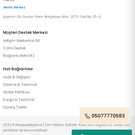
Genel Merkez
Şaşmaz Oto Sanayi Sitesi Bahçekapı Mah. 2570. Cad No: 35-A
Müşteri Destek Merkezi
İletişim Merkezine Git
Canlı Destek
Bağlantı Metni#2
Hızlı Bağlantılar
İade & Değişim
Ödeme & Teslimat
Gizlilik Politikası
Kargo & Teslimat
Sipariş Takibi
05077770583
2022 © Nospyedekparca | Tüm Hakları Saklıdır. Kredi kartı bilgileriniz 256Bit SSL
sertifikası ile korunmaktadır.