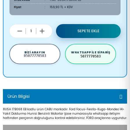
Fiyat
159,90 TL + KDV
SEPETE EKLE
BIZI ARAYIN
WHATSAPP ILE SIPARIŞ
05077770583
5077770583
Ürün Bilgisi
8U5A 17B068 EB kodlu ürün CABU markadır. Ford Focus-Fıesta-Kuga-Mondeo 14>
Yakıt Doldurma Hunisi Benzinli Motorlar Şase numarasıyla whatsapp iletişim
hattından parçanın doğruluğunu kontrol edebilirsiniz. FORD araçlarına uygundur.