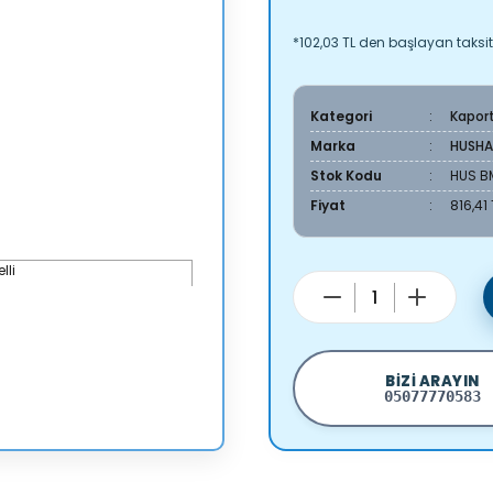
*102,03 TL den başlayan taksitl
Kategori
Kapor
Marka
HUSH
Stok Kodu
HUS B
Fiyat
816,41
BIZI ARAYIN
05077770583