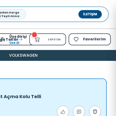
pmadan Kargo
İLETIŞIM
Teyit Alınız.
Üye Girişi
Favorilerim
go Takibi
SEPETIM
Üye Ol
VOLKSWAGEN
t Açma Kolu Telli