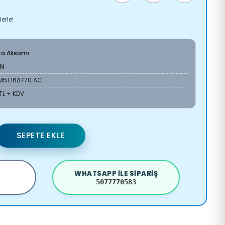
erle!
ta Aksamı
AN
M51 16A770 AC
 TL + KDV
SEPETE EKLE
WHATSAPP ILE SIPARIŞ
5077770583