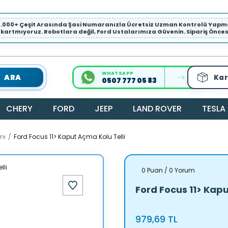
1.000+ Çeşit Arasında Şasi Numaranızla Ücretsiz Uzman Kontrolü Ya
ıkartmıyoruz. Robotlara değil, Ford Ustalarımıza Güvenin. Sipariş Öncesi 
WHATSAPP
ARA
Kar
0507 777 05 83
CHERY
FORD
JEEP
LAND ROVER
TESLA
mı
Ford Focus 11> Kaput Açma Kolu Telli
0 Puan / 0 Yorum
Ford Focus 11> Kapu
979,69 TL