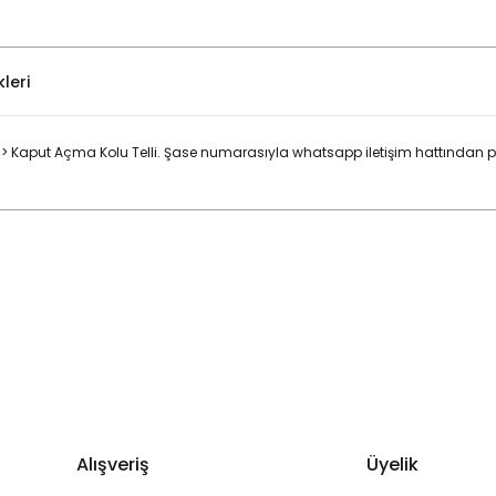
leri
Kaput Açma Kolu Telli. Şase numarasıyla whatsapp iletişim hattından par
Bu ürüne ilk yorumu siz yapın!
Yorum Yaz
Alışveriş
Üyelik