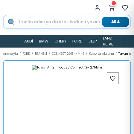
ARA
LAND
AUDİ
BMW
CHERY
FORD
JEEP
TESLA
ROVER
Anasayfa
FORD
TRANSİT
CONNECT 2013-> MK2
Kaporta Aksamı
Tavan Ant