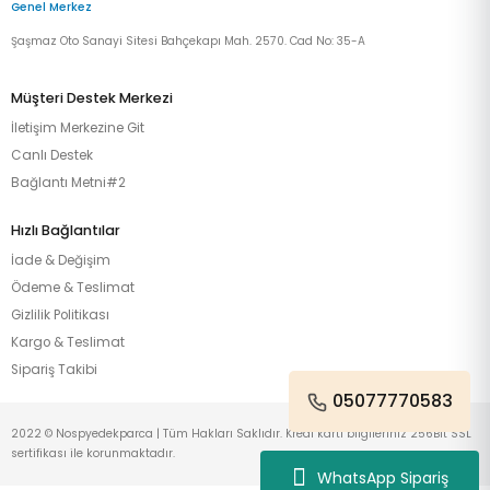
Genel Merkez
Şaşmaz Oto Sanayi Sitesi Bahçekapı Mah. 2570. Cad No: 35-A
Müşteri Destek Merkezi
İletişim Merkezine Git
Canlı Destek
Bağlantı Metni#2
Hızlı Bağlantılar
İade & Değişim
Ödeme & Teslimat
Gizlilik Politikası
Kargo & Teslimat
Sipariş Takibi
05077770583
2022 © Nospyedekparca | Tüm Hakları Saklıdır. Kredi kartı bilgileriniz 256Bit SSL
sertifikası ile korunmaktadır.
WhatsApp Sipariş