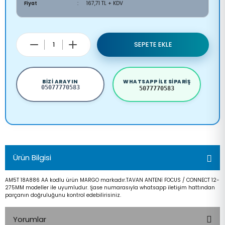
Fiyat
167,71 TL + KDV
SEPETE EKLE
BIZI ARAYIN
WHATSAPP ILE SIPARIŞ
05077770583
5077770583
Ürün Bilgisi
AM5T 18A886 AA kodlu ürün MARGO markadır.TAVAN ANTENİ FOCUS / CONNECT 12-
275MM modeller ile uyumludur. Şase numarasıyla whatsapp iletişim hattından
parçanın doğruluğunu kontrol edebilirisiniz.
Yorumlar