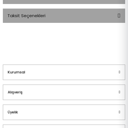
Taksit Seçenekleri
Bu ürüne ilk yorumu siz yapın!
Yorum Yaz
Kurumsal
Alışveriş
Üyelik