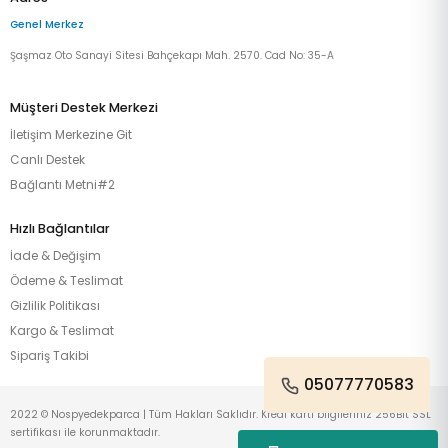
Genel Merkez
Şaşmaz Oto Sanayi Sitesi Bahçekapı Mah. 2570. Cad No: 35-A
Müşteri Destek Merkezi
İletişim Merkezine Git
Canlı Destek
Bağlantı Metni#2
Hızlı Bağlantılar
İade & Değişim
Ödeme & Teslimat
Gizlilik Politikası
Kargo & Teslimat
Sipariş Takibi
05077770583
2022 © Nospyedekparca | Tüm Hakları Saklıdır. Kredi kartı bilgileriniz 256Bit SSL
sertifikası ile korunmaktadır.