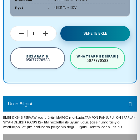
Fiyat
481,31 TL + KDV
SEPETE EKLE
BIZI ARAYIN
WHATSAPP ILE SIPARIŞ
05077770583
5077770583
Ürün Bilgisi
BM51 17K945 FE5VAW kodlu ürün MARGO markadır.TAMPON PANJURU : ÖN (PARLAK
SİYAH DELİKLİ) FOCUS 12- BM modeller ile uyumludur. Şase numarasıyla
whatsapp iletişim hattından parçanın doğruluğunu kontrol edebilirisiniz.