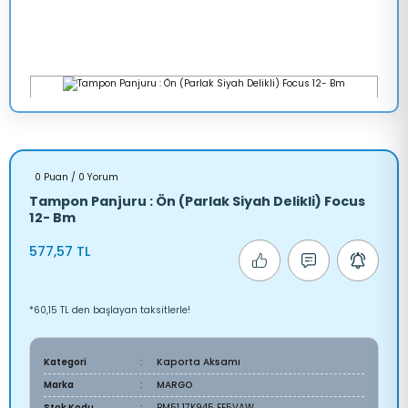
0 Puan / 0 Yorum
Tampon Panjuru : Ön (Parlak Siyah Delikli) Focus
12- Bm
577,57 TL
*60,15 TL den başlayan taksitlerle!
Kategori
Kaporta Aksamı
Marka
MARGO
Stok Kodu
BM51 17K945 FE5VAW