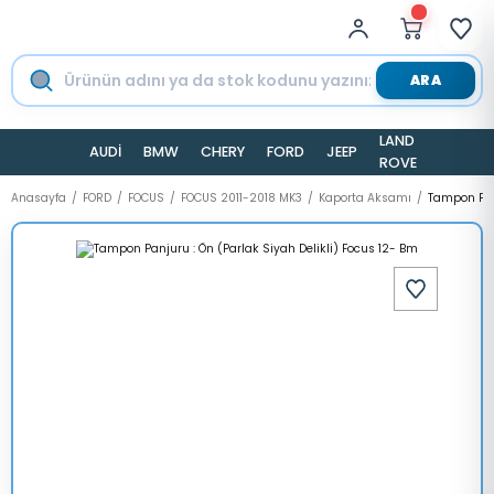
ARA
LAND
AUDİ
BMW
CHERY
FORD
JEEP
TESLA
ROVER
Anasayfa
FORD
FOCUS
FOCUS 2011-2018 MK3
Kaporta Aksamı
Tampon Panj