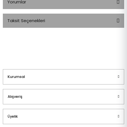
Yorumlar
Taksit Seçenekleri
Bu ürüne ilk yorumu siz yapın!
Yorum Yaz
Kurumsal
Alışveriş
Üyelik