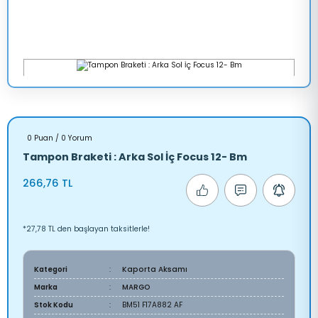
0 Puan / 0 Yorum
Tampon Braketi : Arka Sol İç Focus 12- Bm
266,76 TL
*27,78 TL den başlayan taksitlerle!
Kategori
Kaporta Aksamı
Marka
MARGO
Stok Kodu
BM51 F17A882 AF