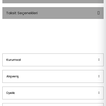
Taksit Seçenekleri
Bu ürüne ilk yorumu siz yapın!
Yorum Yaz
Kurumsal
Alışveriş
Üyelik