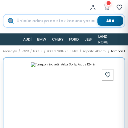
ARA
LAND
AUDİ
BMW
CHERY
FORD
JEEP
TESLA
ROVER
Anasayfa
FORD
FOCUS
FOCUS 2011-2018 MK3
Kaporta Aksamı
Tampon Brak