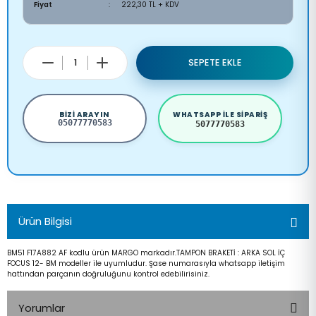
Fiyat
222,30 TL + KDV
SEPETE EKLE
BIZI ARAYIN
WHATSAPP ILE SIPARIŞ
05077770583
5077770583
Ürün Bilgisi
BM51 F17A882 AF kodlu ürün MARGO markadır.TAMPON BRAKETİ : ARKA SOL İÇ
FOCUS 12- BM modeller ile uyumludur. Şase numarasıyla whatsapp iletişim
hattından parçanın doğruluğunu kontrol edebilirisiniz.
Yorumlar