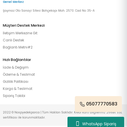
Genel Merkez
Şaşmaz Oto Sanayi Sitesi Bahçekapı Mah. 2570. Cad No: 35-A
Müşteri Destek Merkezi
İletişim Merkezine Git
Canlı Destek
Bağlantı Metni#2
Hızlı Bağlantılar
İade & Değişim
Ödeme & Teslimat
Gizlilik Politikası
Kargo & Teslimat
Sipariş Takibi
05077770583
2022 © Nospyedekparca | Tüm Hakları Saklıdır. Kredi kartı bilgileriniz 256Bit SSL
sertifikası ile korunmaktadır.
WhatsApp Sipariş