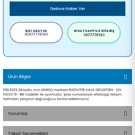
Gelince Haber Ver
BIZI ARAYIN
WHATSAPP ILE SIPARIŞ
05077770583
5077770583
Ürün Bilgisi
F1EB 8339 AB kodlu ürün MARGO markadır.RADYATÖR HAVA DEFLEKTÖRÜ : SOL
FOCUS 15- BM modeller ile uyumludur. Şase numarasıyla whatsapp iletişim
hattından parçanın doğruluğunu kontrol edebilirisiniz.
Yorumlar
Taksit Seçenekleri