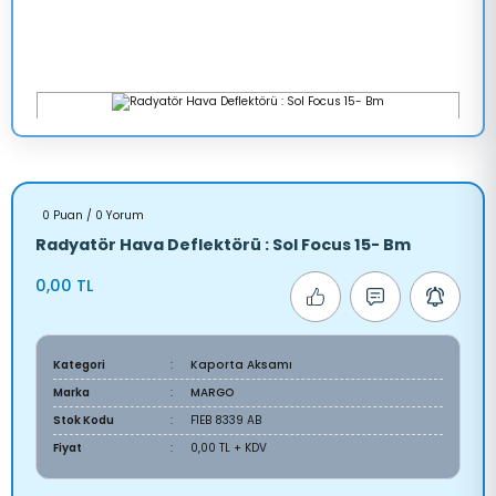
0 Puan / 0 Yorum
Radyatör Hava Deflektörü : Sol Focus 15- Bm
0,00 TL
Kategori
Kaporta Aksamı
Marka
MARGO
Stok Kodu
F1EB 8339 AB
Fiyat
0,00 TL + KDV