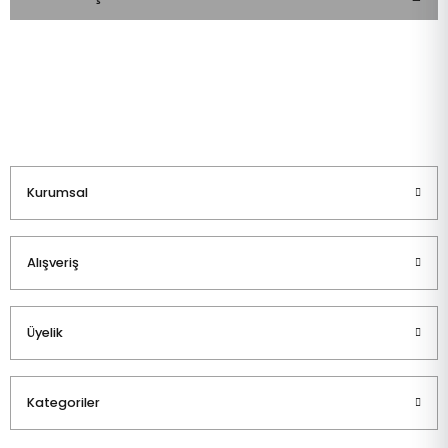
Bu ürüne ilk yorumu siz yapın!
Yorum Yaz
Kurumsal
Alışveriş
Üyelik
Kategoriler