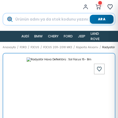
ARA
LAND
AUDİ
BMW
CHERY
FORD
JEEP
TESLA
ROVER
Anasayfa
FORD
FOCUS
FOCUS 2011-2018 MK3
Kaporta Aksamı
Radyatör Ha