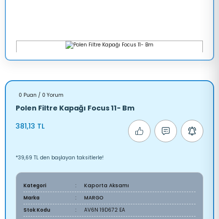
0 Puan / 0 Yorum
Polen Filtre Kapağı Focus 11- Bm
381,13 TL
*39,69 TL den başlayan taksitlerle!
Kategori
Kaporta Aksamı
Marka
MARGO
Stok Kodu
AV6N 19D672 EA