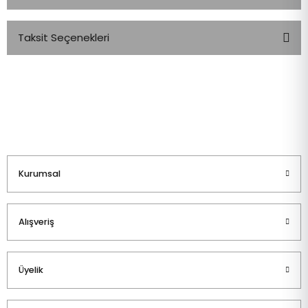
Taksit Seçenekleri
Bu ürüne ilk yorumu siz yapın!
Yorum Yaz
Kurumsal
Alışveriş
Üyelik