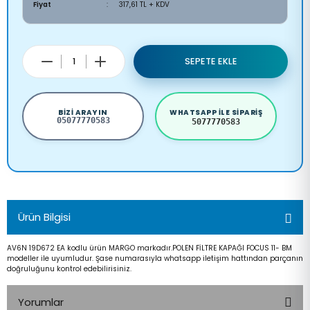
Fiyat
317,61 TL + KDV
SEPETE EKLE
BIZI ARAYIN
WHATSAPP ILE SIPARIŞ
05077770583
5077770583
Ürün Bilgisi
AV6N 19D672 EA kodlu ürün MARGO markadır.POLEN FİLTRE KAPAĞI FOCUS 11- BM
modeller ile uyumludur. Şase numarasıyla whatsapp iletişim hattından parçanın
doğruluğunu kontrol edebilirisiniz.
Yorumlar