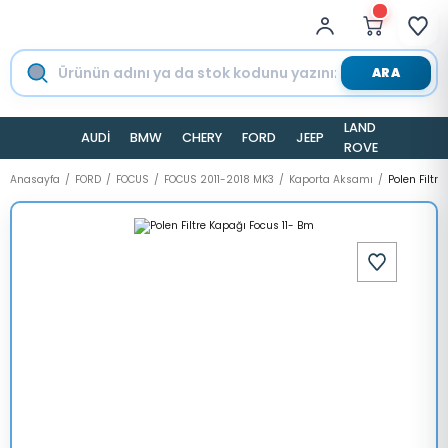
ARA
LAND
AUDİ
BMW
CHERY
FORD
JEEP
TESLA
ROVER
Anasayfa
FORD
FOCUS
FOCUS 2011-2018 MK3
Kaporta Aksamı
Polen Filtr