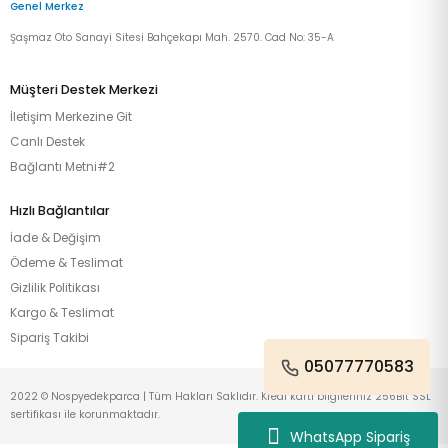
Genel Merkez
Şaşmaz Oto Sanayi Sitesi Bahçekapı Mah. 2570. Cad No: 35-A
Müşteri Destek Merkezi
İletişim Merkezine Git
Canlı Destek
Bağlantı Metni#2
Hızlı Bağlantılar
İade & Değişim
Ödeme & Teslimat
Gizlilik Politikası
Kargo & Teslimat
Sipariş Takibi
05077770583
2022 © Nospyedekparca | Tüm Hakları Saklıdır. Kredi kartı bilgileriniz 256Bit SSL
sertifikası ile korunmaktadır.
WhatsApp Sipariş