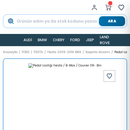
ARA
LAND
AUDİ
BMW
CHERY
FORD
JEEP
TESLA
ROVER
Anasayfa
FORD
FİESTA
Fiesta 2009-2016 MK6
Kaporta Aksamı
Pedal Last