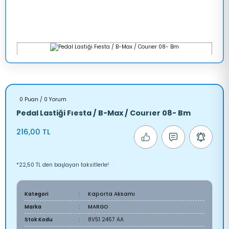
0 Puan / 0 Yorum
Pedal Lastiği Fıesta / B-Max / Courıer 08- Bm
216,00 TL
*22,50 TL den başlayan taksitlerle!
Kategori
Kaporta Aksamı
Marka
MARGO
Stok Kodu
8V51 2457 AA