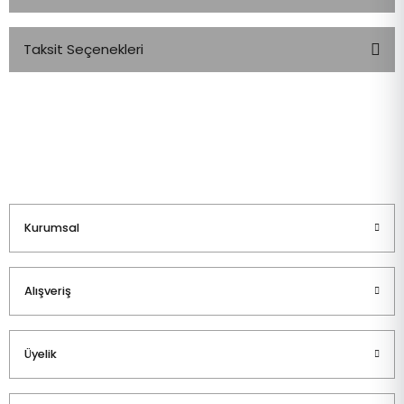
Taksit Seçenekleri
Bu ürüne ilk yorumu siz yapın!
Yorum Yaz
Kurumsal
Alışveriş
Üyelik