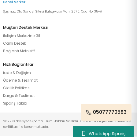
Genel Merkez
Şaşmaz Oto Sanayi Sitesi Bahçekapı Mah. 2570. Cad No: 35-A
Müşteri Destek Merkezi
İletişim Merkezine Git
Canlı Destek
Bağlantı Metni#2
Hızlı Bağlantılar
İade & Değişim
Ödeme & Teslimat
Gizlilik Politikası
Kargo & Teslimat
Sipariş Takibi
05077770583
2022 © Nospyedekparca | Tüm Hakları Saklıdır. Kredi kartı bilgileriniz 256Bit SSL
sertifikası ile korunmaktadır.
WhatsApp Sipariş