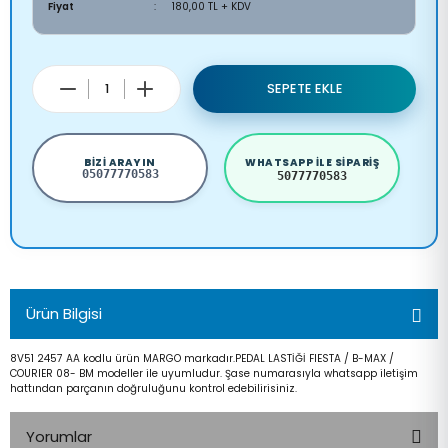
Fiyat
180,00 TL + KDV
SEPETE EKLE
BIZI ARAYIN
WHATSAPP ILE SIPARIŞ
05077770583
5077770583
Ürün Bilgisi
8V51 2457 AA kodlu ürün MARGO markadır.PEDAL LASTİĞİ FIESTA / B-MAX /
COURIER 08- BM modeller ile uyumludur. Şase numarasıyla whatsapp iletişim
hattından parçanın doğruluğunu kontrol edebilirisiniz.
Yorumlar