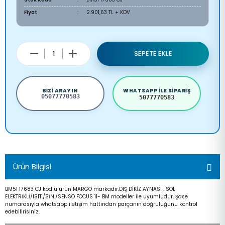
Fiyat
2.901,63 TL + KDV
SEPETE EKLE
BIZI ARAYIN
WHATSAPP ILE SIPARIŞ
05077770583
5077770583
Ürün Bilgisi
BM51 17683 CJ kodlu ürün MARGO markadır.DIŞ DİKİZ AYNASI : SOL
ELEKTRİKLİ/ISIT./SİN./SENSÖ FOCUS 11- BM modeller ile uyumludur. Şase
numarasıyla whatsapp iletişim hattından parçanın doğruluğunu kontrol
edebilirisiniz.