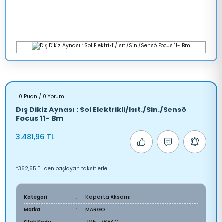
0 Puan / 0 Yorum
Dış Dikiz Aynası : Sol Elektrikli/Isıt./Sin./Sensö
Focus 11- Bm
3.481,96 TL
*362,65 TL den başlayan taksitlerle!
Kategori
Kaporta Aksamı
Marka
MARGO
Stok Kodu
BM51 17683 CJ