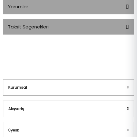
Yorumlar
Taksit Seçenekleri
Bu ürüne ilk yorumu siz yapın!
Yorum Yaz
Kurumsal
Alışveriş
Üyelik