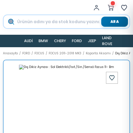
ARA
LAND
AUDİ
BMW
CHERY
FORD
JEEP
TESLA
ROVER
Anasayfa
FORD
FOCUS
FOCUS 2011-2018 MK3
Kaporta Aksamı
Dış Dikiz Ay