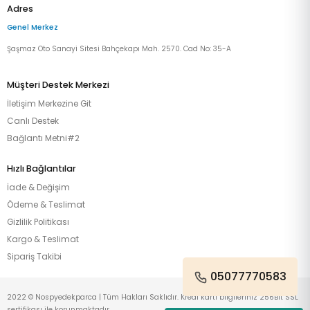
Adres
Genel Merkez
Şaşmaz Oto Sanayi Sitesi Bahçekapı Mah. 2570. Cad No: 35-A
Müşteri Destek Merkezi
İletişim Merkezine Git
Canlı Destek
Bağlantı Metni#2
Hızlı Bağlantılar
İade & Değişim
Ödeme & Teslimat
Gizlilik Politikası
Kargo & Teslimat
Sipariş Takibi
05077770583
2022 © Nospyedekparca | Tüm Hakları Saklıdır. Kredi kartı bilgileriniz 256Bit SSL
sertifikası ile korunmaktadır.