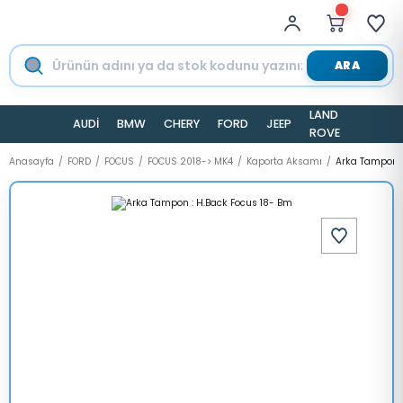
ARA
LAND
AUDİ
BMW
CHERY
FORD
JEEP
TESLA
ROVER
Anasayfa
FORD
FOCUS
FOCUS 2018-> MK4
Kaporta Aksamı
Arka Tampon :