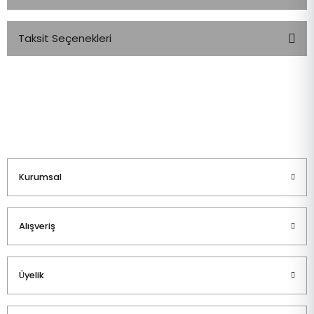
Taksit Seçenekleri
Bu ürüne ilk yorumu siz yapın!
Yorum Yaz
Kurumsal
Alışveriş
Üyelik