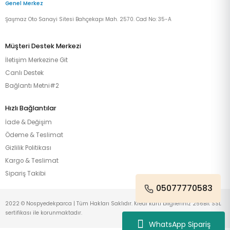
Genel Merkez
Şaşmaz Oto Sanayi Sitesi Bahçekapı Mah. 2570. Cad No: 35-A
Müşteri Destek Merkezi
İletişim Merkezine Git
Canlı Destek
Bağlantı Metni#2
Hızlı Bağlantılar
İade & Değişim
Ödeme & Teslimat
Gizlilik Politikası
Kargo & Teslimat
Sipariş Takibi
05077770583
2022 © Nospyedekparca | Tüm Hakları Saklıdır. Kredi kartı bilgileriniz 256Bit SSL
sertifikası ile korunmaktadır.
WhatsApp Sipariş