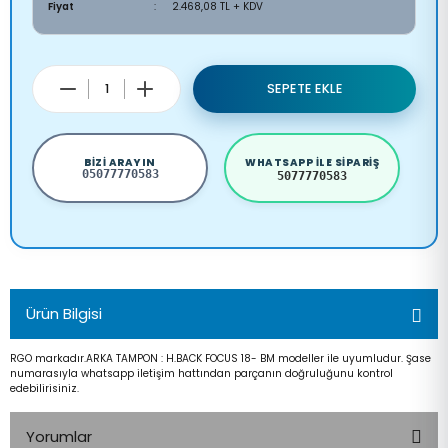
Fiyat
2.468,08 TL + KDV
SEPETE EKLE
BIZI ARAYIN
WHATSAPP ILE SIPARIŞ
05077770583
5077770583
Ürün Bilgisi
RGO markadır.ARKA TAMPON : H.BACK FOCUS 18- BM modeller ile uyumludur. Şase
numarasıyla whatsapp iletişim hattından parçanın doğruluğunu kontrol
edebilirisiniz.
Yorumlar