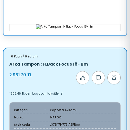
0 Puan / 0 Yorum
Arka Tampon : H.Back Focus 18- Bm
2.961,70 TL
*308,46 TL den başlayan taksitlerle!
Kategori
Kaporta Aksamı
Marka
MARGO
Stok Kodu
JX7B 17H773 ABPRAA