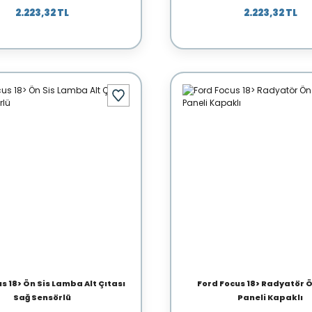
2.223,32 TL
2.223,32 TL
s 18> Ön Sis Lamba Alt Çıtası
Ford Focus 18> Radyatör 
Sağ Sensörlü
Paneli Kapaklı