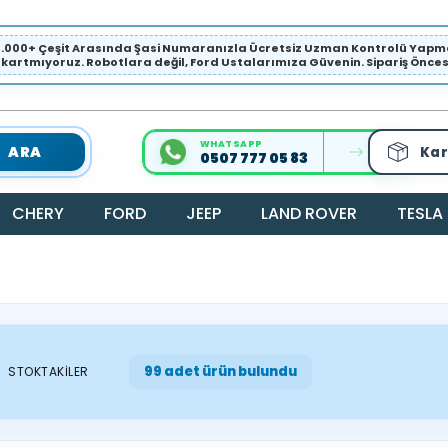
1.000+ Çeşit Arasında Şasi Numaranızla Ücretsiz Uzman Kontrolü Ya
ıkartmıyoruz. Robotlara değil, Ford Ustalarımıza Güvenin. Sipariş Öncesi 
WHATSAPP
ARA
Kar
0507 777 05 83
CHERY
FORD
JEEP
LAND ROVER
TESLA
99 adet ürün bulundu
STOKTAKILER