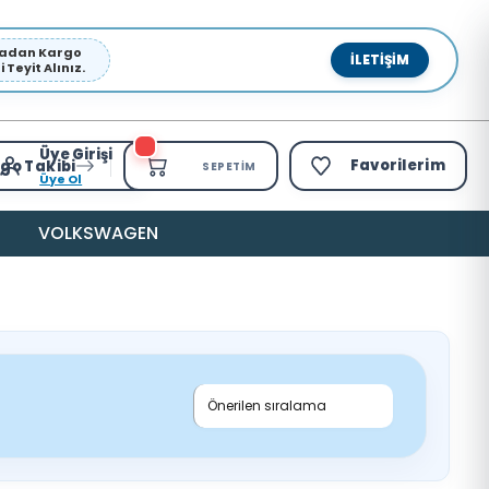
pmadan Kargo
İLETIŞIM
Teyit Alınız.
Üye Girişi
Favorilerim
go Takibi
SEPETIM
Üye Ol
VOLKSWAGEN