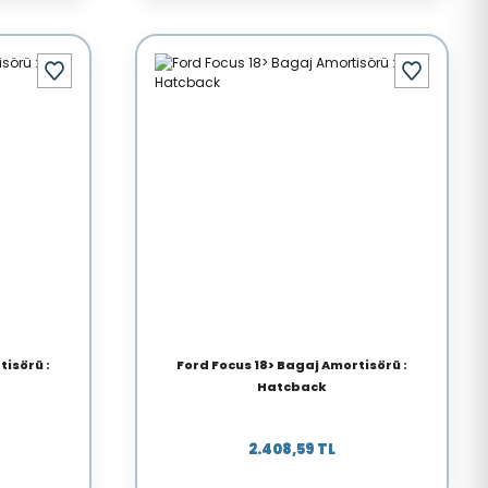
tisörü :
Ford Focus 18> Bagaj Amortisörü :
Hatcback
2.408,59 TL