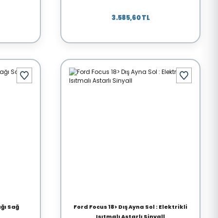
3.585,60 TL
ğı Sağ
Ford Focus 18> Dış Ayna Sol : Elektrikli
Isıtmalı Astarlı Sinyall