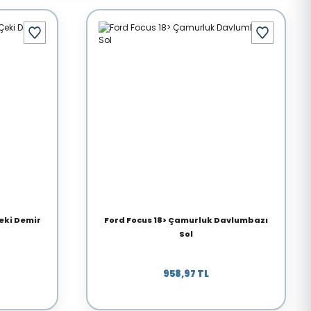
eki Demir
Ford Focus 18> Çamurluk Davlumbazı
Sol
958,97 TL