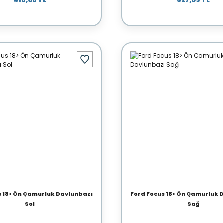
418,06 TL
627,09 TL
s 18> Ön Çamurluk Davlunbazı
Ford Focus 18> Ön Çamurluk 
Sol
Sağ