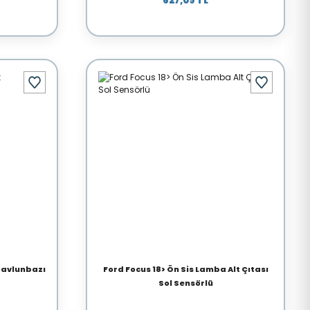
627,09 TL
Davlunbazı
Ford Focus 18> Ön Sis Lamba Alt Çıtası
Sol Sensörlü