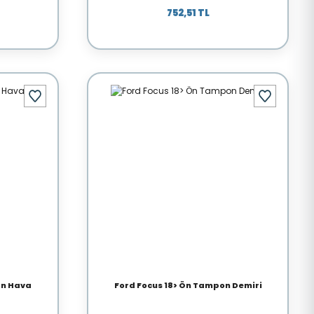
752,51 TL
Ön Hava
Ford Focus 18> Ön Tampon Demiri