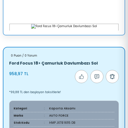
0 Puan / 0 Yorum
Ford Focus 18> Çamurluk Davlumbazı Sol
958,97 TL
*99,88 TL den başlayan taksitlerle!
Kategori
Kaporta Aksamı
Marka
AUTO FORCE
Stok Kodu
HMP JX7B 16115 DB