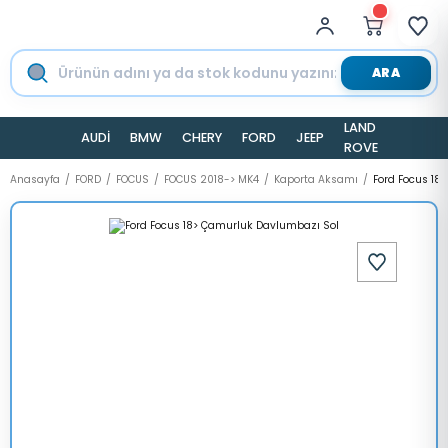
ARA
LAND
AUDİ
BMW
CHERY
FORD
JEEP
TESLA
ROVER
Anasayfa
FORD
FOCUS
FOCUS 2018-> MK4
Kaporta Aksamı
Ford Focus 18