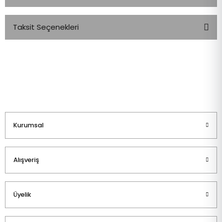
Taksit Seçenekleri
Bu ürüne ilk yorumu siz yapın!
Yorum Yaz
Kurumsal
Alışveriş
Üyelik