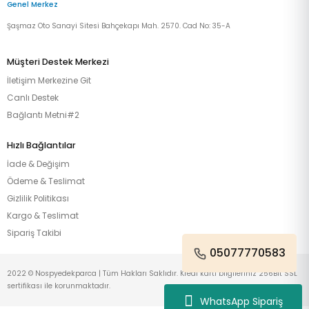
Genel Merkez
Şaşmaz Oto Sanayi Sitesi Bahçekapı Mah. 2570. Cad No: 35-A
Müşteri Destek Merkezi
İletişim Merkezine Git
Canlı Destek
Bağlantı Metni#2
Hızlı Bağlantılar
İade & Değişim
Ödeme & Teslimat
Gizlilik Politikası
Kargo & Teslimat
Sipariş Takibi
05077770583
2022 © Nospyedekparca | Tüm Hakları Saklıdır. Kredi kartı bilgileriniz 256Bit SSL
sertifikası ile korunmaktadır.
WhatsApp Sipariş