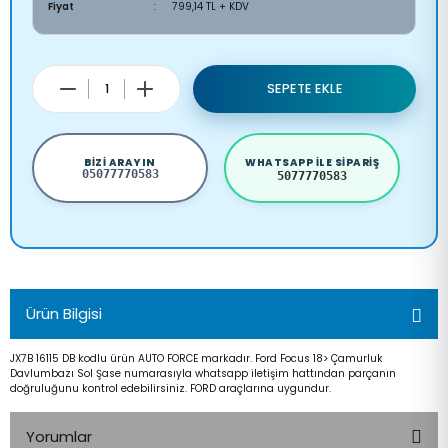
Fiyat
799,14 TL + KDV
SEPETE EKLE
BIZI ARAYIN
WHATSAPP ILE SIPARIŞ
05077770583
5077770583
Ürün Bilgisi
JX7B 16115 DB kodlu ürün AUTO FORCE markadır. Ford Focus 18> Çamurluk
Davlumbazı Sol Şase numarasıyla whatsapp iletişim hattından parçanın
doğruluğunu kontrol edebilirsiniz. FORD araçlarına uygundur.
Yorumlar