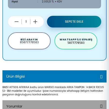
Fiyat
2.001,13 TL + KDV
SEPETE EKLE
BIZI ARAYIN
WHATSAPP ILE SIPARIŞ
05077770583
5077770583
Ürün Bilgisi
BM51 A17906 AFXWAA kodlu ürün MARGO markadır.ARKA TAMPON : H.BACK FOCUS
12- BM modeller ile uyumludur. Şase numarasıyla whatsapp iletişim hattından
parçanın doğruluğunu kontrol edebilirisiniz.
Yorumlar