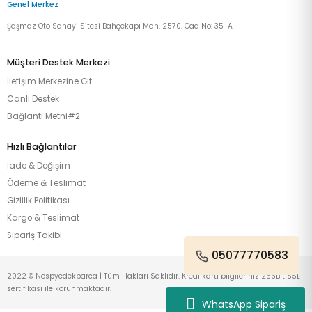
Genel Merkez
Şaşmaz Oto Sanayi Sitesi Bahçekapı Mah. 2570. Cad No: 35-A
Müşteri Destek Merkezi
İletişim Merkezine Git
Canlı Destek
Bağlantı Metni#2
Hızlı Bağlantılar
İade & Değişim
Ödeme & Teslimat
Gizlilik Politikası
Kargo & Teslimat
Sipariş Takibi
05077770583
2022 © Nospyedekparca | Tüm Hakları Saklıdır. Kredi kartı bilgileriniz 256Bit SSL
sertifikası ile korunmaktadır.
WhatsApp Sipariş