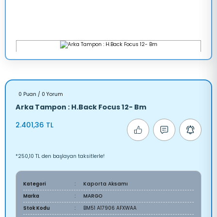
0 Puan / 0 Yorum
Arka Tampon : H.Back Focus 12- Bm
2.401,36 TL
*250,10 TL den başlayan taksitlerle!
Kategori
Kaporta Aksamı
Marka
MARGO
Stok Kodu
BM51 A17906 AFXWAA