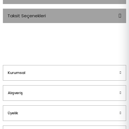
Taksit Seçenekleri
Bu ürüne ilk yorumu siz yapın!
Yorum Yaz
Kurumsal
Alışveriş
Üyelik