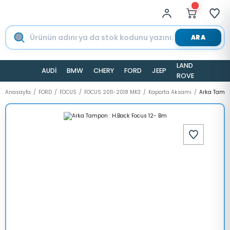
ARA
LAND
AUDİ
BMW
CHERY
FORD
JEEP
TESLA
ROVER
Anasayfa
FORD
FOCUS
FOCUS 2011-2018 MK3
Kaporta Aksamı
Arka Tampo