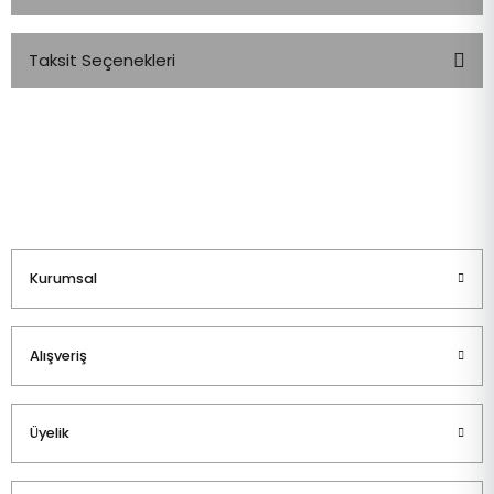
Taksit Seçenekleri
Bu ürüne ilk yorumu siz yapın!
Yorum Yaz
Kurumsal
Alışveriş
Üyelik