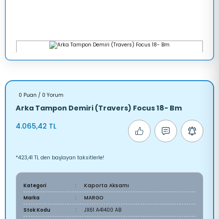
0 Puan / 0 Yorum
Arka Tampon Demiri (Travers) Focus 18- Bm
4.065,42 TL
*423,41 TL den başlayan taksitlerle!
Kategori
Kaporta Aksamı
Marka
MARGO
Stok Kodu
JX61 A41400 AB