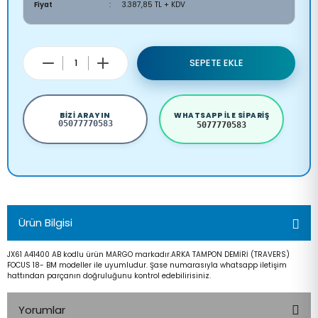
Fiyat
3.387,85 TL + KDV
SEPETE EKLE
BIZI ARAYIN
WHATSAPP ILE SIPARIŞ
05077770583
5077770583
Ürün Bilgisi
JX61 A41400 AB kodlu ürün MARGO markadır.ARKA TAMPON DEMİRİ (TRAVERS)
FOCUS 18- BM modeller ile uyumludur. Şase numarasıyla whatsapp iletişim
hattından parçanın doğruluğunu kontrol edebilirisiniz.
Yorumlar