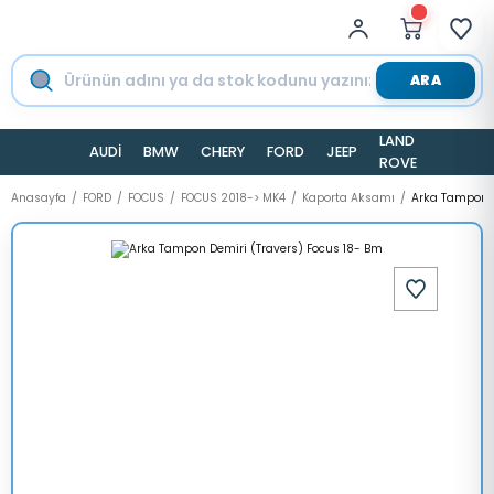
ARA
LAND
AUDİ
BMW
CHERY
FORD
JEEP
TESLA
ROVER
Anasayfa
FORD
FOCUS
FOCUS 2018-> MK4
Kaporta Aksamı
Arka Tampon D