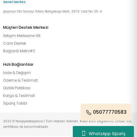
Genel Merkez
Şaşmaz Oto Sanayi Sitesi Bahçekapı Mah. 2570. Cad No: 35-A
Müşteri Destek Merkezi
İletişim Merkezine Git
Canlı Destek
Bağlantı Metni#2
Hızlı Bağlantılar
İade & Değişim
Ödeme & Teslimat
Gizlilik Politikası
Kargo & Teslimat
Sipariş Takibi
05077770583
2022 © Nospyedekparca | Tüm Hakları Saklıdır. Kredi kartı bilgileriniz 256Bit SSL
sertifikası ile korunmaktadır.
WhatsApp Sipariş