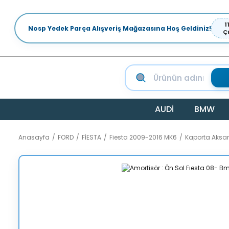
1
Nosp Yedek Parça Alışveriş Mağazasına Hoş Geldiniz!
Ç
AUDİ
BMW
Anasayfa
FORD
FİESTA
Fiesta 2009-2016 MK6
Kaporta Aksa