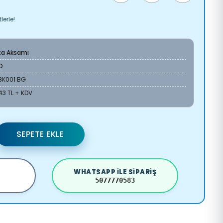
lerle!
ta Aksamı
O
8K001 BG
43 TL + KDV
SEPETE EKLE
WHATSAPP ILE SIPARIŞ
5077770583