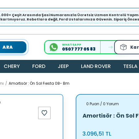
1.000+ Çeşit Arasında Şasi Numaranızla Ücretsiz Uzman Kontrolü Ya
ıkartmıyoruz. Robotlara değil, Ford Ustalarımıza Güvenin. Sipariş Öncesi 
WHATSAPP
ARA
Kar
0507 777 05 83
CHERY
FORD
JEEP
LAND ROVER
TESLA
mı
Amortisör : Ön Sol Fıesta 08- Bm
0 Puan / 0 Yorum
Amortisör : Ön Sol 
3.096,51 TL