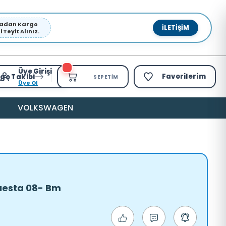
pmadan Kargo
İLETIŞIM
Teyit Alınız.
Üye Girişi
Favorilerim
go Takibi
SEPETIM
Üye Ol
VOLKSWAGEN
Fıesta 08- Bm