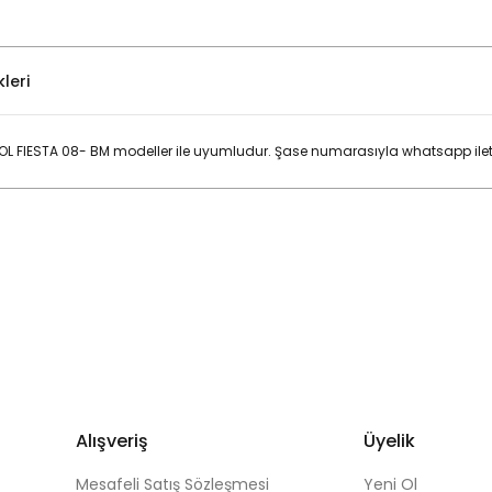
leri
 FIESTA 08- BM modeller ile uyumludur. Şase numarasıyla whatsapp iletiş
Bu ürüne ilk yorumu siz yapın!
Yorum Yaz
Alışveriş
Üyelik
Mesafeli Satış Sözleşmesi
Yeni Ol