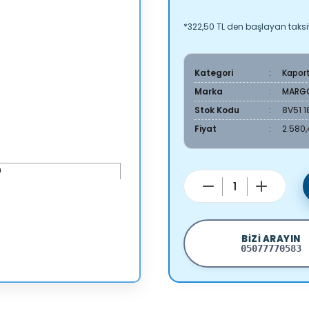
*322,50 TL den başlayan taksit
Kategori
Kapor
Marka
MARG
Stok Kodu
8V51 1
Fiyat
2.580,
BIZI ARAYIN
05077770583