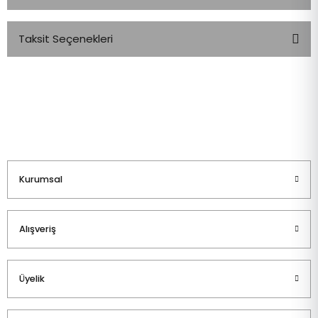
Taksit Seçenekleri
Bu ürüne ilk yorumu siz yapın!
Yorum Yaz
Kurumsal
Alışveriş
Üyelik