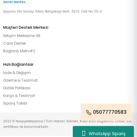
Genel Merkez
Şaşmaz Oto Sanayi Sitesi Bahçekapı Mah. 2570. Cad No: 35-A
Müşteri Destek Merkezi
İletişim Merkezine Git
Canlı Destek
Bağlantı Metni#2
Hızlı Bağlantılar
İade & Değişim
Ödeme & Teslimat
Gizlilik Politikası
Kargo & Teslimat
Sipariş Takibi
05077770583
2022 © Nospyedekparca | Tüm Hakları Saklıdır. Kredi kartı bilgileriniz 256Bit SSL
sertifikası ile korunmaktadır.
WhatsApp Sipariş