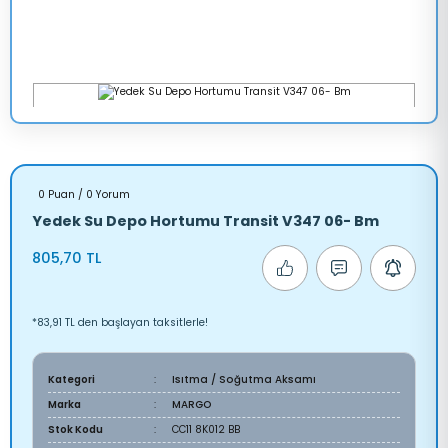
0 Puan / 0 Yorum
Yedek Su Depo Hortumu Transit V347 06- Bm
805,70 TL
*83,91 TL den başlayan taksitlerle!
Kategori
Isıtma / Soğutma Aksamı
Marka
MARGO
Stok Kodu
CC11 8K012 BB