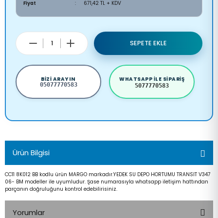
Fiyat
671,42 TL + KDV
SEPETE EKLE
BIZI ARAYIN
WHATSAPP ILE SIPARIŞ
05077770583
5077770583
Ürün Bilgisi
CC11 8K012 BB kodlu ürün MARGO markadır.YEDEK SU DEPO HORTUMU TRANSIT V347
06- BM modeller ile uyumludur. Şase numarasıyla whatsapp iletişim hattından
parçanın doğruluğunu kontrol edebilirisiniz.
Yorumlar