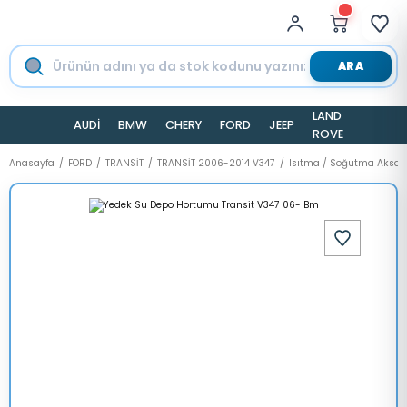
ARA
LAND
AUDİ
BMW
CHERY
FORD
JEEP
TESLA
ROVER
Anasayfa
FORD
TRANSİT
TRANSİT 2006-2014 V347
Isıtma / Soğutma Aksa