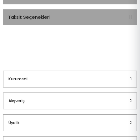
Taksit Seçenekleri
Bu ürüne ilk yorumu siz yapın!
Yorum Yaz
Kurumsal
Alışveriş
Üyelik