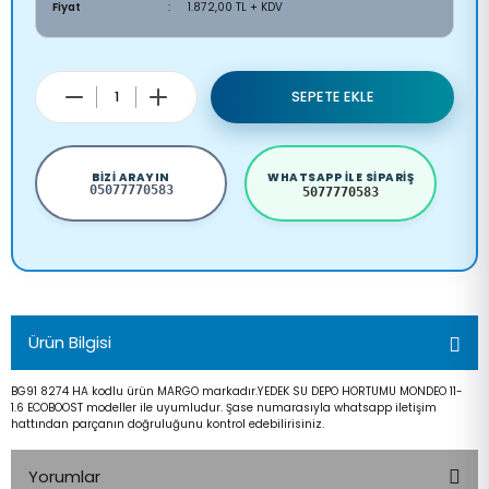
Fiyat
1.872,00 TL + KDV
SEPETE EKLE
BIZI ARAYIN
WHATSAPP ILE SIPARIŞ
05077770583
5077770583
Ürün Bilgisi
BG91 8274 HA kodlu ürün MARGO markadır.YEDEK SU DEPO HORTUMU MONDEO 11-
1.6 ECOBOOST modeller ile uyumludur. Şase numarasıyla whatsapp iletişim
hattından parçanın doğruluğunu kontrol edebilirisiniz.
Yorumlar