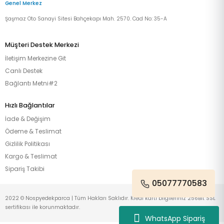
Genel Merkez
Şaşmaz Oto Sanayi Sitesi Bahçekapı Mah. 2570. Cad No: 35-A
Müşteri Destek Merkezi
İletişim Merkezine Git
Canlı Destek
Bağlantı Metni#2
Hızlı Bağlantılar
İade & Değişim
Ödeme & Teslimat
Gizlilik Politikası
Kargo & Teslimat
Sipariş Takibi
05077770583
2022 © Nospyedekparca | Tüm Hakları Saklıdır. Kredi kartı bilgileriniz 256Bit SSL
sertifikası ile korunmaktadır.
WhatsApp Sipariş