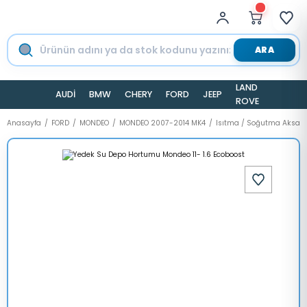
ARA
LAND
AUDİ
BMW
CHERY
FORD
JEEP
TESLA
ROVER
Anasayfa
FORD
MONDEO
MONDEO 2007-2014 MK4
Isıtma / Soğutma Aksam