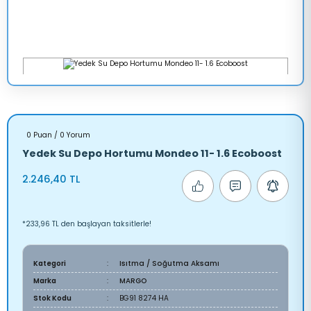
0 Puan / 0 Yorum
Yedek Su Depo Hortumu Mondeo 11- 1.6 Ecoboost
2.246,40 TL
*233,96 TL den başlayan taksitlerle!
Kategori
Isıtma / Soğutma Aksamı
Marka
MARGO
Stok Kodu
BG91 8274 HA