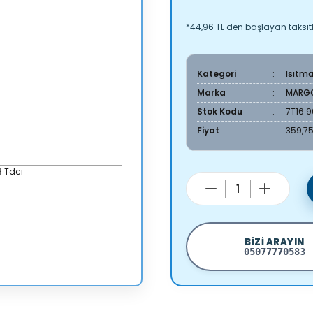
*44,96 TL den başlayan taksitl
Kategori
Isıtm
Marka
MARG
Stok Kodu
7T16 
Fiyat
359,75
BIZI ARAYIN
05077770583