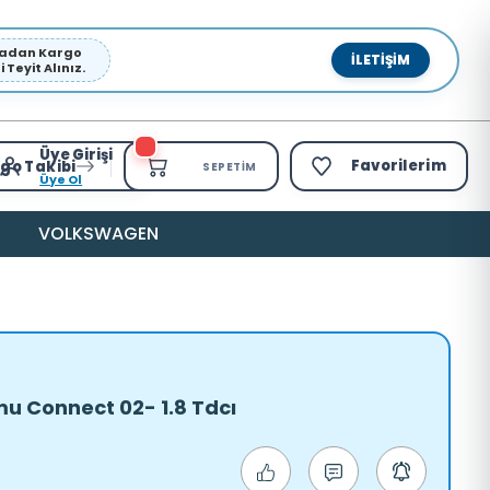
pmadan Kargo
İLETIŞIM
Teyit Alınız.
Üye Girişi
Favorilerim
go Takibi
SEPETIM
Üye Ol
VOLKSWAGEN
u Connect 02- 1.8 Tdcı