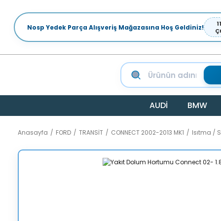
1
Nosp Yedek Parça Alışveriş Mağazasına Hoş Geldiniz!
Ç
AUDİ
BMW
Anasayfa
FORD
TRANSİT
CONNECT 2002-2013 MK1
Isıtma /