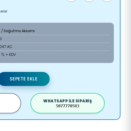
erle!
a / Soğutma Aksamı
O
9047 AC
 TL + KDV
SEPETE EKLE
WHATSAPP ILE SIPARIŞ
5077770583