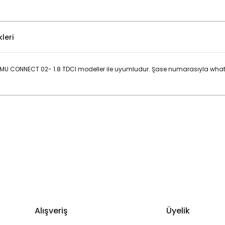
leri
U CONNECT 02- 1.8 TDCI modeller ile uyumludur. Şase numarasıyla whats
Bu ürüne ilk yorumu siz yapın!
Yorum Yaz
Alışveriş
Üyelik