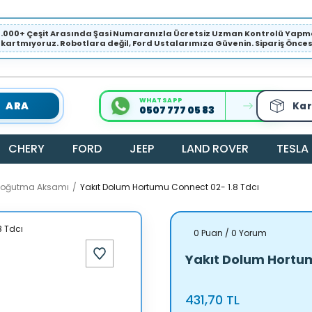
1.000+ Çeşit Arasında Şasi Numaranızla Ücretsiz Uzman Kontrolü Ya
ıkartmıyoruz. Robotlara değil, Ford Ustalarımıza Güvenin. Sipariş Öncesi 
WHATSAPP
ARA
Kar
0507 777 05 83
CHERY
FORD
JEEP
LAND ROVER
TESLA
 Soğutma Aksamı
Yakıt Dolum Hortumu Connect 02- 1.8 Tdcı
0 Puan / 0 Yorum
Yakıt Dolum Hortum
431,70 TL