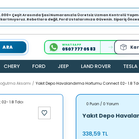
1.000+ Çeşit Arasında Şasi Numaranızla Ücretsiz Uzman Kontrolü Ya
ıkartmıyoruz. Robotlara değil, Ford Ustalarımıza Güvenin. Sipariş Öncesi 
WHATSAPP
ARA
Kar
0507 777 05 83
CHERY
FORD
JEEP
LAND ROVER
TESLA
 Soğutma Aksamı
Yakıt Depo Havalandırma Hortumu Connect 02- 1.8 Td
0 Puan / 0 Yorum
Yakıt Depo Havala
338,59 TL