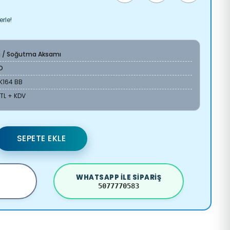
rle!
a / Soğutma Aksamı
O
K164 BB
 TL + KDV
SEPETE EKLE
WHATSAPP ILE SIPARIŞ
5077770583