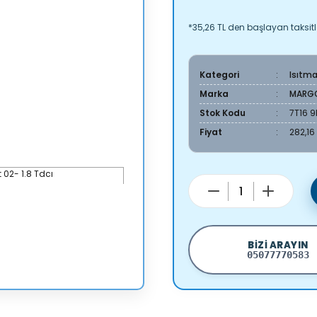
*35,26 TL den başlayan taksitle
Kategori
Isıtm
Marka
MARG
Stok Kodu
7T16 9
Fiyat
282,16
BIZI ARAYIN
05077770583