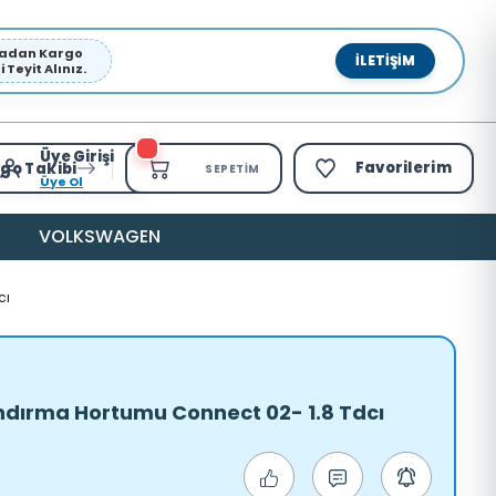
pmadan Kargo
İLETIŞIM
Teyit Alınız.
Üye Girişi
Favorilerim
go Takibi
SEPETIM
Üye Ol
VOLKSWAGEN
cı
ndırma Hortumu Connect 02- 1.8 Tdcı