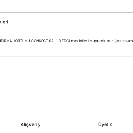
leri
NDIRMA HORTUMU CONNECT 02- 1.8 TDCI modeller ile uyumludur. Şase num
Bu ürüne ilk yorumu siz yapın!
Yorum Yaz
Alışveriş
Üyelik