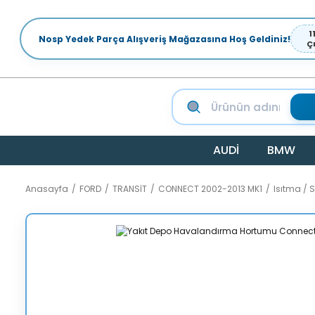
1
Nosp Yedek Parça Alışveriş Mağazasına Hoş Geldiniz!
Ç
AUDİ
BMW
Anasayfa
FORD
TRANSİT
CONNECT 2002-2013 MK1
Isıtma /