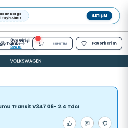
pmadan Kargo
İLETIŞIM
Teyit Alınız.
Üye Girişi
Favorilerim
go Takibi
SEPETIM
Üye Ol
VOLKSWAGEN
mu Transit V347 06- 2.4 Tdcı