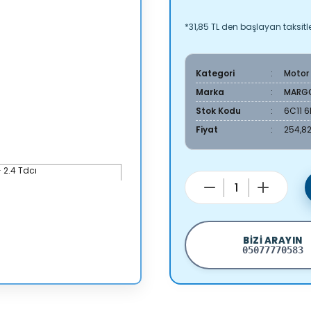
*31,85 TL den başlayan taksitle
Kategori
Motor
Marka
MARG
Stok Kodu
6C11 
Fiyat
254,82
BIZI ARAYIN
05077770583