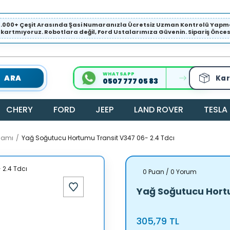
1.000+ Çeşit Arasında Şasi Numaranızla Ücretsiz Uzman Kontrolü Ya
ıkartmıyoruz. Robotlara değil, Ford Ustalarımıza Güvenin. Sipariş Öncesi 
WHATSAPP
ARA
Kar
0507 777 05 83
CHERY
FORD
JEEP
LAND ROVER
TESLA
samı
Yağ Soğutucu Hortumu Transit V347 06- 2.4 Tdcı
0 Puan / 0 Yorum
Yağ Soğutucu Hortu
305,79 TL