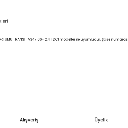
leri
UMU TRANSIT V347 06- 2.4 TDCI modeller ile uyumludur. Şase numarası
Bu ürüne ilk yorumu siz yapın!
Yorum Yaz
Alışveriş
Üyelik