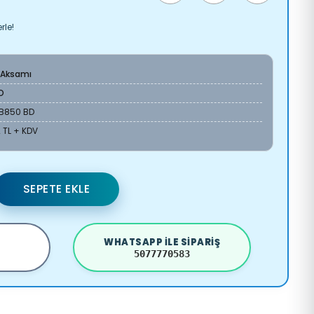
rle!
 Aksamı
O
6B850 BD
 TL + KDV
SEPETE EKLE
WHATSAPP ILE SIPARIŞ
5077770583