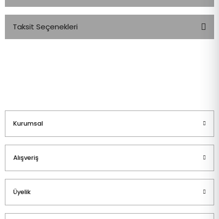
Taksit Seçenekleri
Bu ürüne ilk yorumu siz yapın!
Yorum Yaz
Kurumsal
Alışveriş
Üyelik