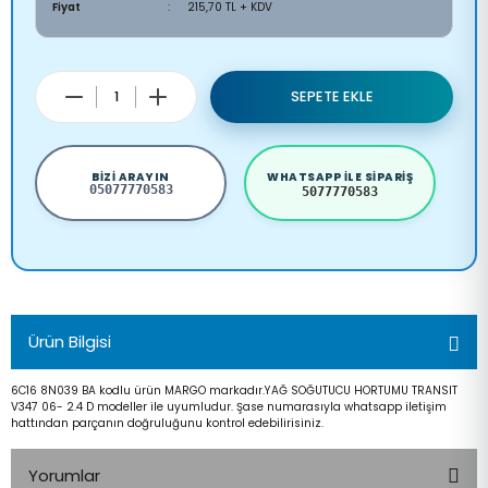
Fiyat
215,70 TL + KDV
SEPETE EKLE
BIZI ARAYIN
WHATSAPP ILE SIPARIŞ
05077770583
5077770583
Ürün Bilgisi
6C16 8N039 BA kodlu ürün MARGO markadır.YAĞ SOĞUTUCU HORTUMU TRANSIT
V347 06- 2.4 D modeller ile uyumludur. Şase numarasıyla whatsapp iletişim
hattından parçanın doğruluğunu kontrol edebilirisiniz.
Yorumlar