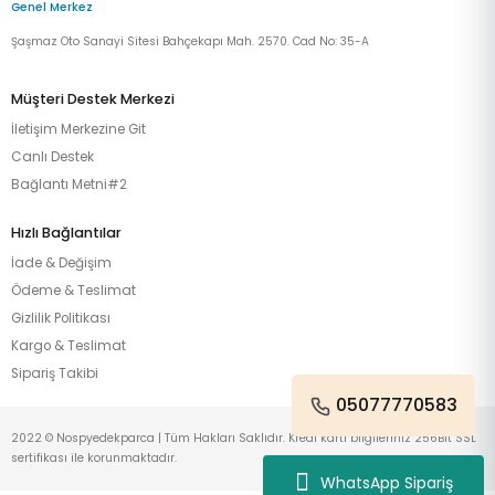
Genel Merkez
Şaşmaz Oto Sanayi Sitesi Bahçekapı Mah. 2570. Cad No: 35-A
Müşteri Destek Merkezi
İletişim Merkezine Git
Canlı Destek
Bağlantı Metni#2
Hızlı Bağlantılar
İade & Değişim
Ödeme & Teslimat
Gizlilik Politikası
Kargo & Teslimat
Sipariş Takibi
05077770583
2022 © Nospyedekparca | Tüm Hakları Saklıdır. Kredi kartı bilgileriniz 256Bit SSL
sertifikası ile korunmaktadır.
WhatsApp Sipariş