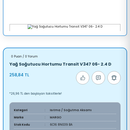
0 Puan / 0 Yorum
Yağ Soğutucu Hortumu Transit V347 06- 2.4 D
258,84 TL
*26,96 TL den başlayan taksitlerle!
Kategori
Isıtma / Soğutma Aksamı
Marka
MARGO
Stok Kodu
6C16 8N039 BA