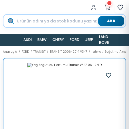
ARA
LAND
AUDİ
BMW
CHERY
FORD
JEEP
TESLA
ROVER
Anasayfa
FORD
TRANSİT
TRANSİT 2006-2014 V347
Isıtma / Soğutma Aksa