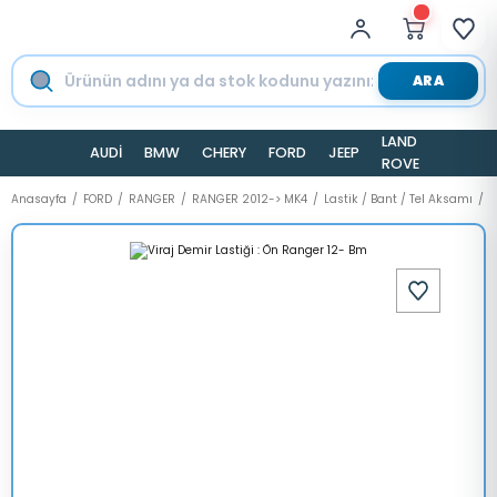
ARA
LAND
AUDİ
BMW
CHERY
FORD
JEEP
TESLA
ROVER
Anasayfa
FORD
RANGER
RANGER 2012-> MK4
Lastik / Bant / Tel Aksamı
V