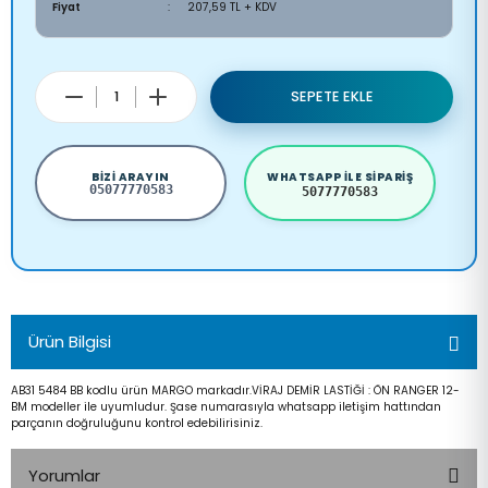
Fiyat
207,59 TL + KDV
SEPETE EKLE
BIZI ARAYIN
WHATSAPP ILE SIPARIŞ
05077770583
5077770583
Ürün Bilgisi
AB31 5484 BB kodlu ürün MARGO markadır.VİRAJ DEMİR LASTİĞİ : ÖN RANGER 12-
BM modeller ile uyumludur. Şase numarasıyla whatsapp iletişim hattından
parçanın doğruluğunu kontrol edebilirisiniz.
Yorumlar