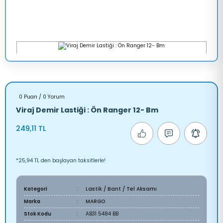
0 Puan / 0 Yorum
Viraj Demir Lastiği : Ön Ranger 12- Bm
249,11 TL
*25,94 TL den başlayan taksitlerle!
Kategori
Lastik / Bant / Tel Aksamı
Marka
MARGO
Stok Kodu
AB31 5484 BB