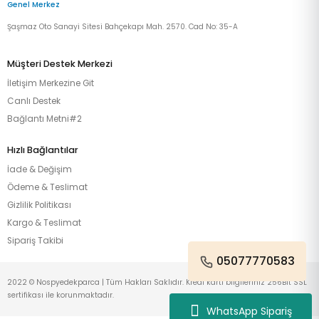
Genel Merkez
Şaşmaz Oto Sanayi Sitesi Bahçekapı Mah. 2570. Cad No: 35-A
Müşteri Destek Merkezi
İletişim Merkezine Git
Canlı Destek
Bağlantı Metni#2
Hızlı Bağlantılar
İade & Değişim
Ödeme & Teslimat
Gizlilik Politikası
Kargo & Teslimat
Sipariş Takibi
05077770583
2022 © Nospyedekparca | Tüm Hakları Saklıdır. Kredi kartı bilgileriniz 256Bit SSL
sertifikası ile korunmaktadır.
WhatsApp Sipariş