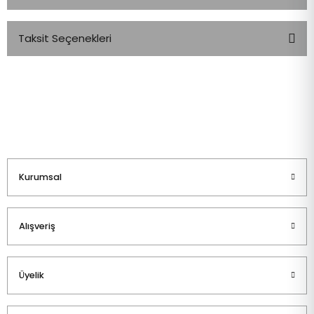
Taksit Seçenekleri
Bu ürüne ilk yorumu siz yapın!
Yorum Yaz
Kurumsal
Alışveriş
Üyelik