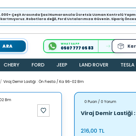
1.000+ Çeşit Arasında Şasi Numaranızla Ücretsiz Uzman Kontrolü Ya
ıkartmıyoruz. Robotlara değil, Ford Ustalarımıza Güvenin. Sipariş Öncesi 
WHATSAPP
ARA
Kar
0507 777 05 83
CHERY
FORD
JEEP
LAND ROVER
TESLA
Viraj Demir Lastiği : Ön Fıesta / Ka 96-02 Bm
0 Puan / 0 Yorum
Viraj Demir Lastiği 
216,00 TL