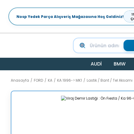
1
Nosp Yedek Parça Alışveriş Mağazasına Hoş Geldiniz!
Ç
AUDİ
BMW
Anasayfa
FORD
KA
KA 1996-> MK1
Lastik / Bant / Tel Aksamı