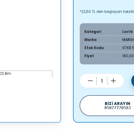
*22,50 TL den başlayan taksitle
Kategori
Lastik
Marka
MARG
Stok Kodu
97KB 
Fiyat
180,00
BIZI ARAYIN
05077770583