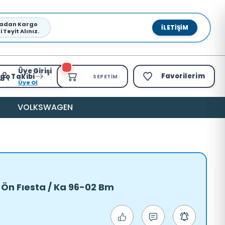
pmadan Kargo
İLETIŞIM
Teyit Alınız.
Üye Girişi
Favorilerim
go Takibi
SEPETIM
Üye Ol
VOLKSWAGEN
: Ön Fıesta / Ka 96-02 Bm