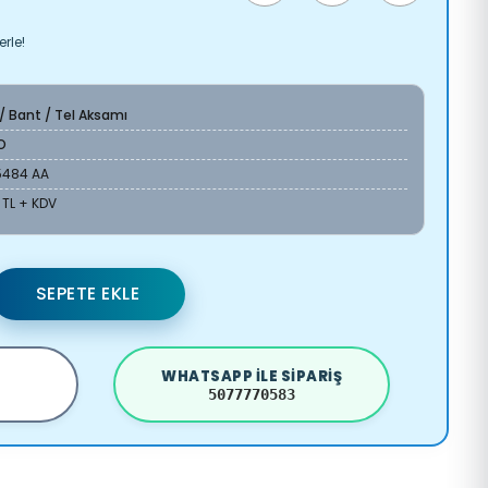
rle!
 / Bant / Tel Aksamı
O
5484 AA
 TL + KDV
SEPETE EKLE
WHATSAPP ILE SIPARIŞ
5077770583