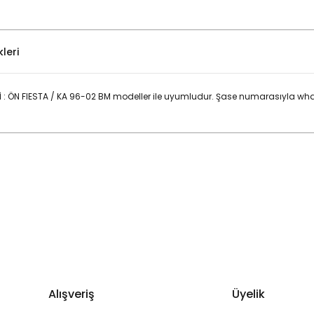
leri
: ÖN FIESTA / KA 96-02 BM modeller ile uyumludur. Şase numarasıyla wha
Bu ürüne ilk yorumu siz yapın!
Yorum Yaz
Alışveriş
Üyelik