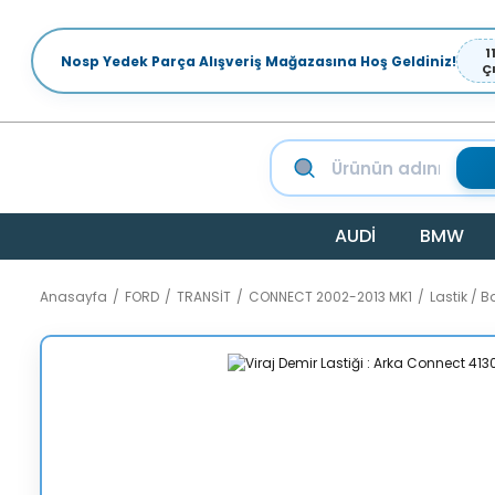
1
Nosp Yedek Parça Alışveriş Mağazasına Hoş Geldiniz!
Ç
AUDİ
BMW
Anasayfa
FORD
TRANSİT
CONNECT 2002-2013 MK1
Lastik / B