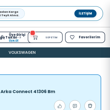
pmadan Kargo
İLETIŞIM
Teyit Alınız.
Üye Girişi
Favorilerim
go Takibi
SEPETIM
Üye Ol
VOLKSWAGEN
 : Arka Connect 41306 Bm