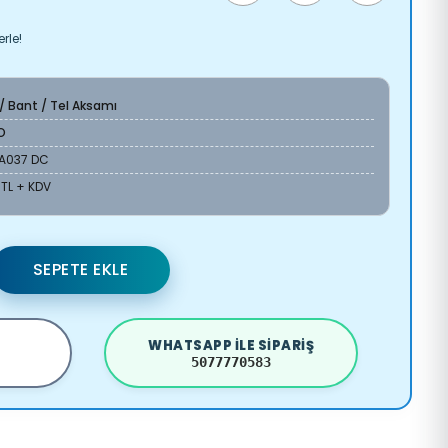
rle!
 / Bant / Tel Aksamı
O
4A037 DC
 TL + KDV
SEPETE EKLE
WHATSAPP ILE SIPARIŞ
5077770583