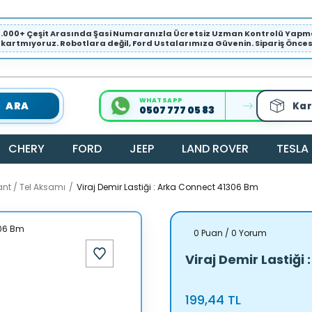
1.000+ Çeşit Arasında Şasi Numaranızla Ücretsiz Uzman Kontrolü Ya
ıkartmıyoruz. Robotlara değil, Ford Ustalarımıza Güvenin. Sipariş Öncesi 
WHATSAPP
ARA
Kar
0507 777 05 83
CHERY
FORD
JEEP
LAND ROVER
TESLA
ant / Tel Aksamı
Viraj Demir Lastiği : Arka Connect 41306 Bm
0 Puan / 0 Yorum
Viraj Demir Lastiği
199,44 TL