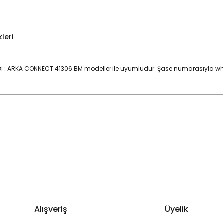
leri
İ : ARKA CONNECT 41306 BM modeller ile uyumludur. Şase numarasıyla wh
Bu ürüne ilk yorumu siz yapın!
Yorum Yaz
Alışveriş
Üyelik