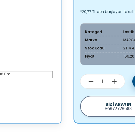
*20,77 TL den başlayan taksitle
Kategori
Lastik
Marka
MARG
Stok Kodu
2T14 
Fiyat
166,20
BIZI ARAYIN
05077770583