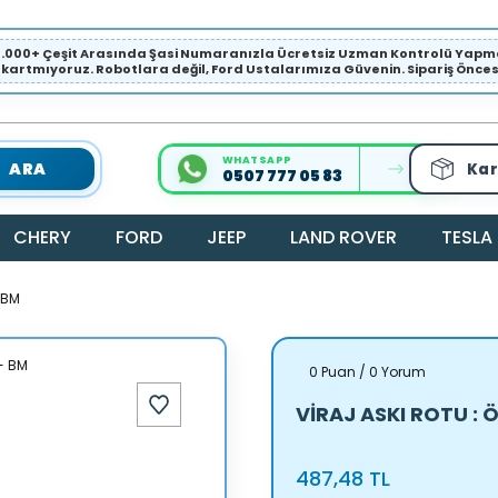
1.000+ Çeşit Arasında Şasi Numaranızla Ücretsiz Uzman Kontrolü Ya
ıkartmıyoruz. Robotlara değil, Ford Ustalarımıza Güvenin. Sipariş Öncesi 
WHATSAPP
ARA
Kar
0507 777 05 83
CHERY
FORD
JEEP
LAND ROVER
TESLA
 BM
0 Puan / 0 Yorum
VİRAJ ASKI ROTU : 
487,48 TL