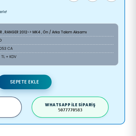
rle!
R
,
RANGER 2012-> MK4
,
Ön / Arka Takım Aksamı
O
3053 CA
 TL + KDV
SEPETE EKLE
WHATSAPP ILE SIPARIŞ
5077770583