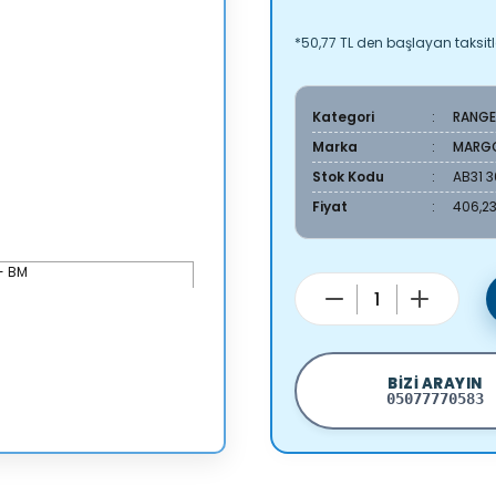
*50,77 TL den başlayan taksitle
Kategori
RANGE
Marka
MARG
Stok Kodu
AB31 
Fiyat
406,23
BIZI ARAYIN
05077770583