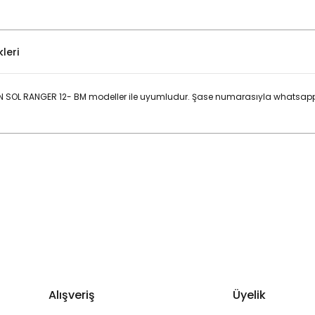
leri
N SOL RANGER 12- BM modeller ile uyumludur. Şase numarasıyla whatsapp 
Bu ürüne ilk yorumu siz yapın!
Yorum Yaz
Alışveriş
Üyelik