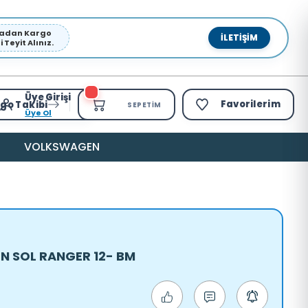
pmadan Kargo
İLETIŞIM
Teyit Alınız.
Üye Girişi
Favorilerim
go Takibi
SEPETIM
Üye Ol
VOLKSWAGEN
ÖN SOL RANGER 12- BM