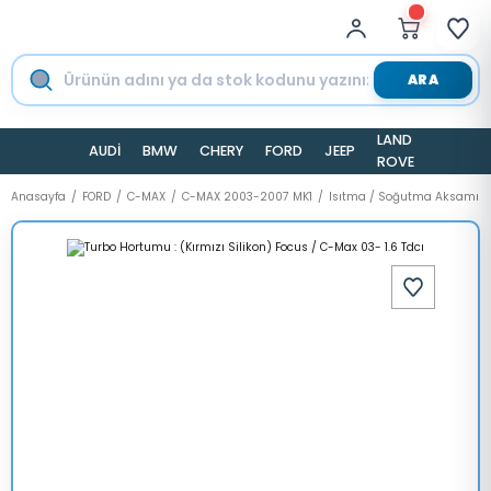
ARA
LAND
AUDİ
BMW
CHERY
FORD
JEEP
TESLA
ROVER
Anasayfa
FORD
C-MAX
C-MAX 2003-2007 MK1
Isıtma / Soğutma Aksamı