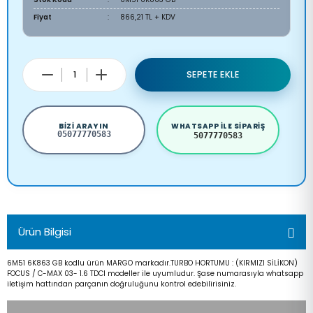
Fiyat
866,21 TL + KDV
SEPETE EKLE
BIZI ARAYIN
WHATSAPP ILE SIPARIŞ
05077770583
5077770583
Ürün Bilgisi
6M51 6K863 GB kodlu ürün MARGO markadır.TURBO HORTUMU : (KIRMIZI SİLİKON)
FOCUS / C-MAX 03- 1.6 TDCI modeller ile uyumludur. Şase numarasıyla whatsapp
iletişim hattından parçanın doğruluğunu kontrol edebilirisiniz.