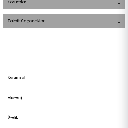
Yorumlar
Taksit Seçenekleri
Bu ürüne ilk yorumu siz yapın!
Yorum Yaz
Kurumsal
Alışveriş
Üyelik