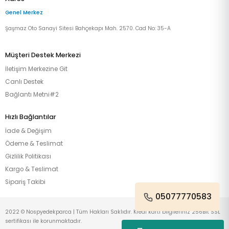
Genel Merkez
Şaşmaz Oto Sanayi Sitesi Bahçekapı Mah. 2570. Cad No: 35-A
Müşteri Destek Merkezi
İletişim Merkezine Git
Canlı Destek
Bağlantı Metni#2
Hızlı Bağlantılar
İade & Değişim
Ödeme & Teslimat
Gizlilik Politikası
Kargo & Teslimat
Sipariş Takibi
05077770583
2022 © Nospyedekparca | Tüm Hakları Saklıdır. Kredi kartı bilgileriniz 256Bit SSL
sertifikası ile korunmaktadır.