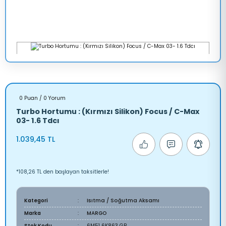
0 Puan / 0 Yorum
Turbo Hortumu : (Kırmızı Silikon) Focus / C-Max
03- 1.6 Tdcı
1.039,45 TL
*108,26 TL den başlayan taksitlerle!
Kategori
Isıtma / Soğutma Aksamı
Marka
MARGO
Stok Kodu
6M51 6K863 GB