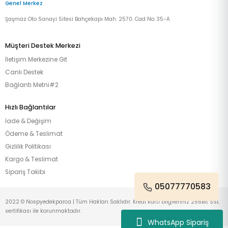
Genel Merkez
Şaşmaz Oto Sanayi Sitesi Bahçekapı Mah. 2570. Cad No: 35-A
Müşteri Destek Merkezi
İletişim Merkezine Git
Canlı Destek
Bağlantı Metni#2
Hızlı Bağlantılar
İade & Değişim
Ödeme & Teslimat
Gizlilik Politikası
Kargo & Teslimat
Sipariş Takibi
05077770583
2022 © Nospyedekparca | Tüm Hakları Saklıdır. Kredi kartı bilgileriniz 256Bit SSL
sertifikası ile korunmaktadır.
WhatsApp Sipariş