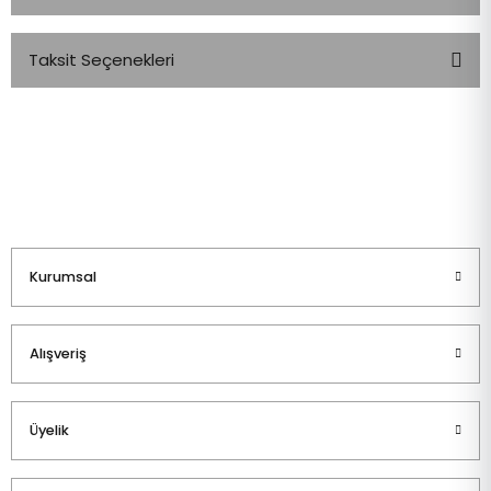
Taksit Seçenekleri
Bu ürüne ilk yorumu siz yapın!
Yorum Yaz
Kurumsal
Alışveriş
Üyelik