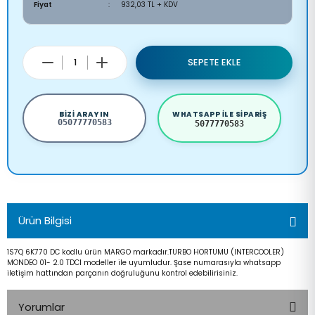
Fiyat
932,03 TL + KDV
SEPETE EKLE
BIZI ARAYIN
WHATSAPP ILE SIPARIŞ
05077770583
5077770583
Ürün Bilgisi
1S7Q 6K770 DC kodlu ürün MARGO markadır.TURBO HORTUMU (INTERCOOLER)
MONDEO 01- 2.0 TDCI modeller ile uyumludur. Şase numarasıyla whatsapp
iletişim hattından parçanın doğruluğunu kontrol edebilirisiniz.
Yorumlar