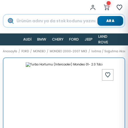
ARA
LAND
AUDİ
BMW
CHERY
FORD
JEEP
TESLA
ROVER
Anasayfa
FORD
MONDEO
MONDEO 2000-2007 MK3
Isıtma / Soğutma Aksa