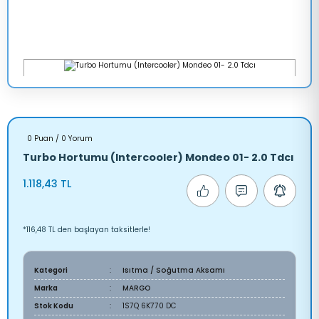
0 Puan / 0 Yorum
Turbo Hortumu (Intercooler) Mondeo 01- 2.0 Tdcı
1.118,43 TL
*116,48 TL den başlayan taksitlerle!
Kategori
Isıtma / Soğutma Aksamı
Marka
MARGO
Stok Kodu
1S7Q 6K770 DC