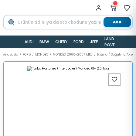
ARA
LAND
AUDİ
BMW
CHERY
FORD
JEEP
TESLA
ROVER
Anasayfa
FORD
MONDEO
MONDEO 2000-2007 MK3
Isıtma / Soğutma Aksa