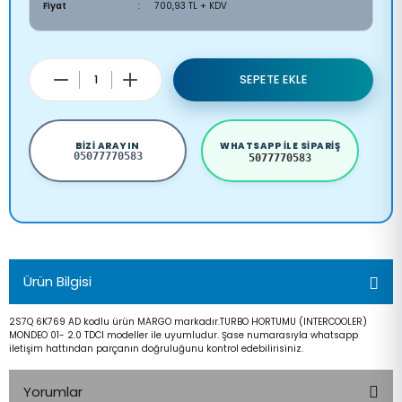
Fiyat
700,93 TL + KDV
SEPETE EKLE
BIZI ARAYIN
WHATSAPP ILE SIPARIŞ
05077770583
5077770583
Ürün Bilgisi
2S7Q 6K769 AD kodlu ürün MARGO markadır.TURBO HORTUMU (INTERCOOLER)
MONDEO 01- 2.0 TDCI modeller ile uyumludur. Şase numarasıyla whatsapp
iletişim hattından parçanın doğruluğunu kontrol edebilirisiniz.
Yorumlar