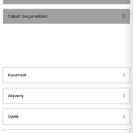
Taksit Seçenekleri
Bu ürüne ilk yorumu siz yapın!
Yorum Yaz
Kurumsal
Alışveriş
Üyelik