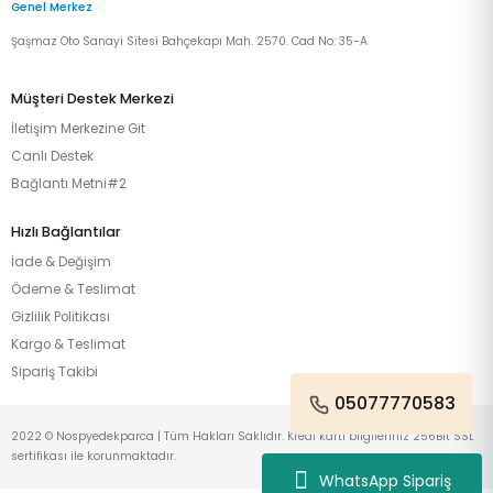
Genel Merkez
Şaşmaz Oto Sanayi Sitesi Bahçekapı Mah. 2570. Cad No: 35-A
Müşteri Destek Merkezi
İletişim Merkezine Git
Canlı Destek
Bağlantı Metni#2
Hızlı Bağlantılar
İade & Değişim
Ödeme & Teslimat
Gizlilik Politikası
Kargo & Teslimat
Sipariş Takibi
05077770583
2022 © Nospyedekparca | Tüm Hakları Saklıdır. Kredi kartı bilgileriniz 256Bit SSL
sertifikası ile korunmaktadır.
WhatsApp Sipariş