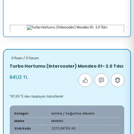
0 Puan / 0 Yorum
Turbo Hortumu (Intercooler) Mondeo 01- 2.0 Tdcı
841,12 TL
*87,60 TL den başlayan taksitlerle!
Kategori
Isıtma / Soğutma Aksamı
Marka
MARGO
Stok Kodu
2S7Q 6K769 AD