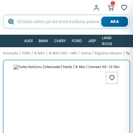
ARA
LAND
AUDİ
BMW
CHERY
FORD
JEEP
TESLA
ROVER
Anasayfa
FORD
B-MAX
B-MAX 2012-> MK1
Isıtma / Soğutma Aksamı
Turb