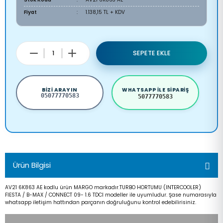
Fiyat
1.138,15 TL + KDV
SEPETE EKLE
BIZI ARAYIN
WHATSAPP ILE SIPARIŞ
05077770583
5077770583
Ürün Bilgisi
AV21 6K863 AE kodlu ürün MARGO markadır.TURBO HORTUMU (INTERCOOLER)
FIESTA / B-MAX / CONNECT 09- 1.6 TDCI modeller ile uyumludur. Şase numarasıyla
whatsapp iletişim hattından parçanın doğruluğunu kontrol edebilirisiniz.