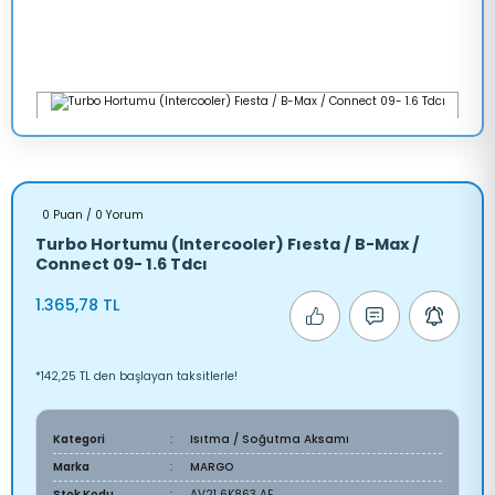
0 Puan / 0 Yorum
Turbo Hortumu (Intercooler) Fıesta / B-Max /
Connect 09- 1.6 Tdcı
1.365,78 TL
*142,25 TL den başlayan taksitlerle!
Kategori
Isıtma / Soğutma Aksamı
Marka
MARGO
Stok Kodu
AV21 6K863 AE