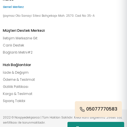
Genel Merkez
Şaşmaz Oto Sanayi Sitesi Bahçekapı Mah. 2570. Cad No: 35-A
Müşteri Destek Merkezi
İletişim Merkezine Git
Canlı Destek
Bağlantı Metni#2
Hızlı Bağlantılar
İade & Değişim
Ödeme & Teslimat
Gizlilik Politikası
Kargo & Teslimat
Sipariş Takibi
05077770583
2022 © Nospyedekparca | Tüm Hakları Saklıdır. Kredi kartı bilgileriniz 256Bit SSL
sertifikası ile korunmaktadır.