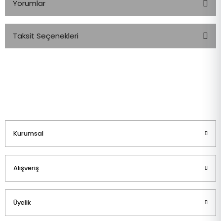
Yorumlar
Taksit Seçenekleri
Bu ürüne ilk yorumu siz yapın!
Yorum Yaz
Kurumsal
Alışveriş
Üyelik