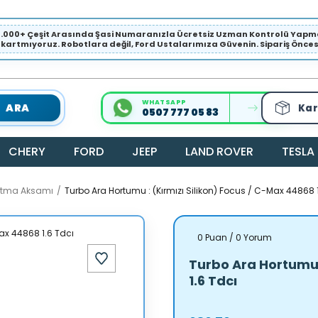
1.000+ Çeşit Arasında Şasi Numaranızla Ücretsiz Uzman Kontrolü Ya
ıkartmıyoruz. Robotlara değil, Ford Ustalarımıza Güvenin. Sipariş Öncesi 
WHATSAPP
ARA
Kar
0507 777 05 83
CHERY
FORD
JEEP
LAND ROVER
TESLA
utma Aksamı
Turbo Ara Hortumu : (Kırmızı Silikon) Focus / C-Max 44868 
0 Puan / 0 Yorum
Turbo Ara Hortumu 
1.6 Tdcı