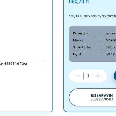
680,70 TL
*70,89 TL den başlayan taksitl
Kategori
Isıtm
Marka
MARG
Stok Kodu
3M5Q 
Fiyat
567,25
BIZI ARAYIN
05077770583