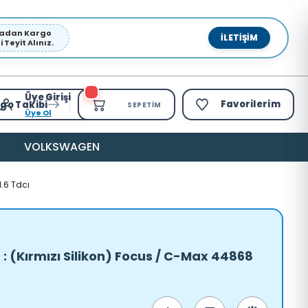
pmadan Kargo
İLETIŞIM
Teyit Alınız.
Üye Girişi
Favorilerim
go Takibi
SEPETIM
Üye Ol
VOLKSWAGEN
1.6 Tdcı
: (Kırmızı Silikon) Focus / C-Max 44868