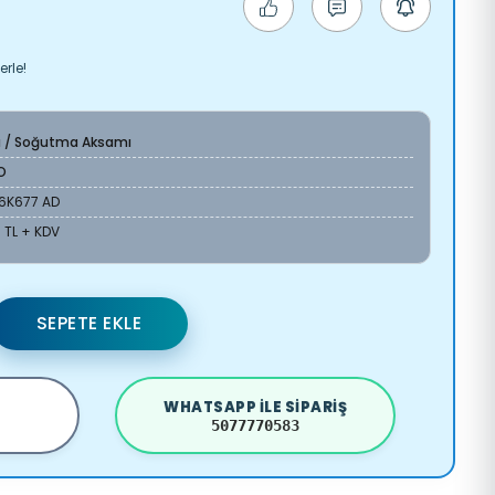
erle!
a / Soğutma Aksamı
O
6K677 AD
 TL + KDV
SEPETE EKLE
WHATSAPP ILE SIPARIŞ
5077770583