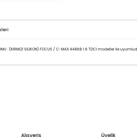
leri
: (KIRMIZI SİLİKON) FOCUS / C-MAX 44868 1.6 TDCI modeller ile uyumlud
Bu ürüne ilk yorumu siz yapın!
Yorum Yaz
Alışveriş
Üyelik